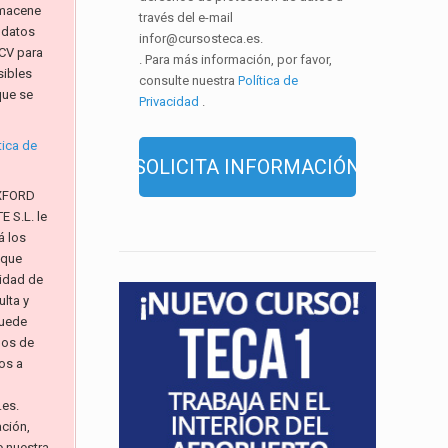
macene
través del e-mail
 datos
infor@cursosteca.es.
CV para
. Para más información, por favor,
sibles
consulte nuestra
Política de
que se
Privacidad
.
tica de
XFORD
 S.L. le
á los
 que
alidad de
lta y
Puede
hos de
os a
.es.
ación,
e nuestra