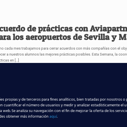
cuerdo de prácticas con Aviapartn
ara los aeropuertos de Sevilla y 
o cada mes trabajamos para cerrar acuerdos con más compañías con el obj
ecer a nuestros alumnos las mejores prácticas posibles. Esta Semana, la coo
cticas en
[…]
uestros alumnos de Madrid comi
 trabajar en WFS tras finalizar su
es propias y de terceros para fines analíticos, bien tratadas por nosotros o 
ormación. ¡Enhorabuena!
n cuantificar el número de usuarios y medir y analizar estadísticamente el 
la web. Se analiza su navegación con el fin de mejorar la oferta de los servic
des obtener más información
aquí
.
a semana nos gustaría destacar el éxito de nuestros alumnos del curso TECA, 
creto en nuestro centro de Madrid, donde estamos obteniendo unos resulta