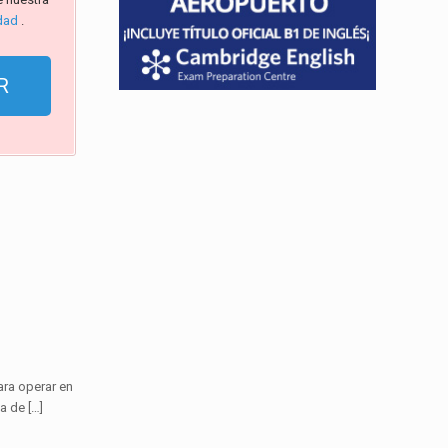
idad
.
ara operar en
va de
[…]