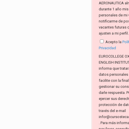
AERONAUTICA al
durante 1 año mis
personales de mi 
notificarme de po
vacantes futuras 
ajusten a mi perfil.
Acepto la
Polí
Privacidad
EUROCOLLEGE O
ENGLISH INSTITUTE
informa que tratar
datos personales
facilite con la fin
gestionar su consu
darle respuesta. 
ejercer sus derec
protección de dat
través del e-mail
infor@cursosteca
. Para más inform
por favor, consult