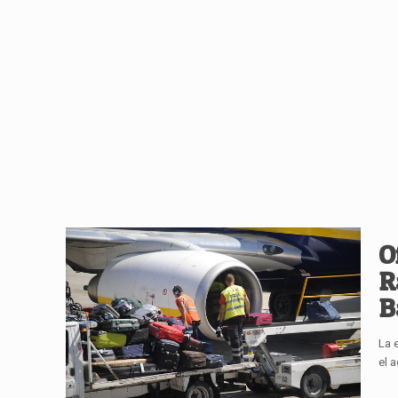
O
R
B
La 
el 