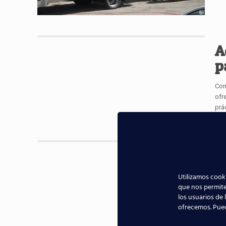
A
p
Com
ofr
prá
N
a
Utilizamos cooki
f
que nos permite
los usuarios de 
ofrecemos. Pue
Est
con