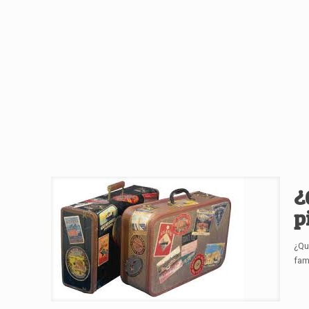
¿
p
¿Qu
fam