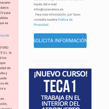
macene
través del e-mail
 datos
infor@cursosteca.es.
CV para
. Para más información, por favor,
sibles
consulte nuestra
Política de
que se
Privacidad
.
tica de
XFORD
 S.L. le
á los
 que
alidad de
lta y
Puede
hos de
os a
.es.
ación,
e nuestra