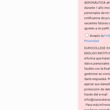
AERONAUTICA al
durante 1 año mis
personales de mi 
notificarme de po
vacantes futuras 
ajusten a mi perfil.
Acepto la
Polí
Privacidad
EUROCOLLEGE O
ENGLISH INSTITUTE
informa que tratar
datos personales
facilite con la fin
gestionar su consu
darle respuesta. 
ejercer sus derec
protección de dat
través del e-mail
infor@cursosteca
. Para más inform
por favor, consult