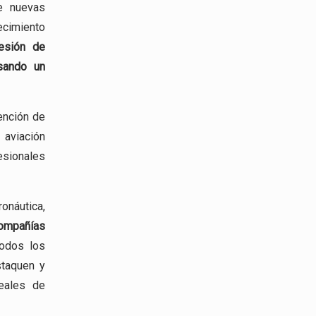
de nuevas
ecimiento
esión
de
esando un
ención de
viación
esionales
ronáutica,
mpañías
todos los
staquen y
eales de