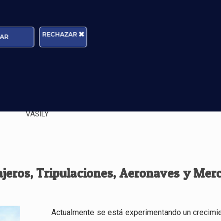
umnos están trabajando ya
RECHAZAR
AR
 les gusta hacer y han vivido durante muchos años
VASILY
ajeros, Tripulaciones, Aeronaves y Mer
Actualmente se está experimentando un crecimie