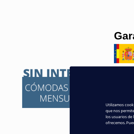
Gar
Utilizamos cooki
que nos permite
los usuarios de 
ofrecemos. Pue