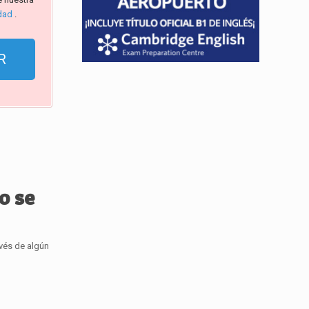
idad
.
o se
avés de algún