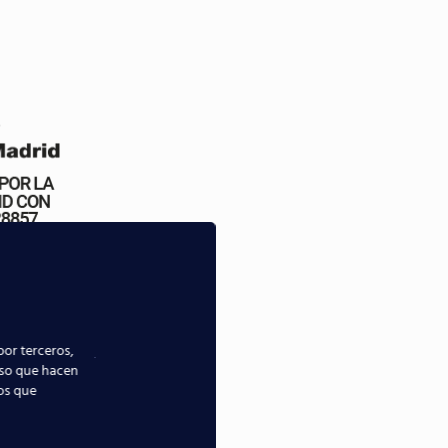
por terceros,
uso que hacen
ios que