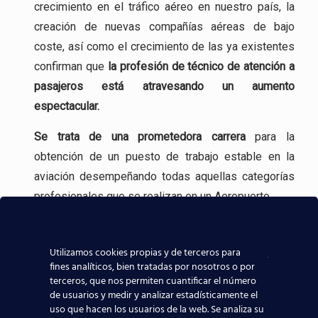
crecimiento en el tráfico aéreo en nuestro país, la
creación de nuevas compañías aéreas de bajo
coste, así como el crecimiento de las ya existentes
confirman que
la profesión
de técnico de atención a
pasajeros está atravesando un aumento
espectacular.
Se trata de una
prometedora carrera
para la
obtención de un puesto de trabajo estable en la
aviación desempeñando todas aquellas categorías
profesionales que se realizan en un Aeropuerto.
Incluso, gracias a experiencia en la formación
aeronáutica, tenemos
contacto directo con las
Utilizamos cookies propias y de terceros para
fines analíticos, bien tratadas por nosotros o por
compañías aeronáuticas
, lo que sin duda ayudará a
terceros, que nos permiten cuantificar el número
que todos los alumnos de nuestros centros
de usuarios y medir y analizar estadísticamente el
aeronáuticos destaquen y consigan mejores y
uso que hacen los usuarios de la web. Se analiza su