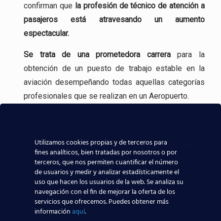
confirman que
la profesión
de técnico de atención a
pasajeros está atravesando un aumento
espectacular.
Se trata de una
prometedora carrera
para la
obtención de un puesto de trabajo estable en la
aviación desempeñando todas aquellas categorías
profesionales que se realizan en un Aeropuerto.
Incluso, gracias a experiencia en la formación
aeronáutica, tenemos
contacto directo con las
Utilizamos cookies propias y de terceros para
compañías aeronáuticas
, lo que sin duda ayudará a
fines analíticos, bien tratadas por nosotros o por
que todos los alumnos de nuestros centros
terceros, que nos permiten cuantificar el número
de usuarios y medir y analizar estadísticamente el
aeronáuticos destaquen y consigan mejores y
uso que hacen los usuarios de la web. Se analiza su
mayores posibilidades reales de trabajar en el
navegación con el fin de mejorar la oferta de los
sector aeronáutico.
servicios que ofrecemos. Puedes obtener más
información
aquí
.