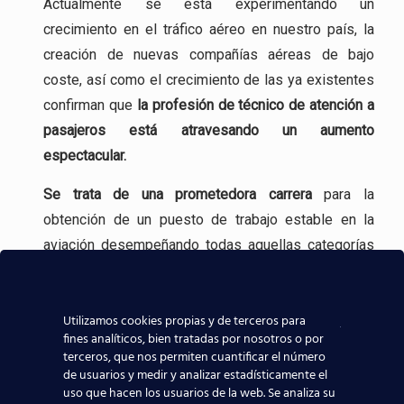
Actualmente se está experimentando un
crecimiento en el tráfico aéreo en nuestro país, la
creación de nuevas compañías aéreas de bajo
coste, así como el crecimiento de las ya existentes
confirman que
la profesión
de técnico de atención a
pasajeros está atravesando un aumento
espectacular.
Se trata de una
prometedora carrera
para la
obtención de un puesto de trabajo estable en la
aviación desempeñando todas aquellas categorías
profesionales que se realizan en un Aeropuerto.
Incluso, gracias a experiencia en la formación
Utilizamos cookies propias y de terceros para
aeronáutica, tenemos
contacto directo con las
fines analíticos, bien tratadas por nosotros o por
terceros, que nos permiten cuantificar el número
compañías aeronáuticas
, lo que sin duda ayudará a
de usuarios y medir y analizar estadísticamente el
que todos los alumnos de nuestros centros
uso que hacen los usuarios de la web. Se analiza su