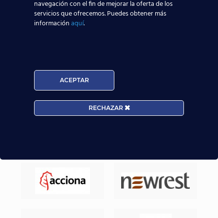
navegación con el fin de mejorar la oferta de los
aeronáuticos destaquen y consigan mejores y
servicios que ofrecemos. Puedes obtener más
mayores posibilidades reales de trabajar en el
información
aquí
.
sector aeronáutico.
Nuestros Alumnos ya trabajan en
ACEPTAR
RECHAZAR