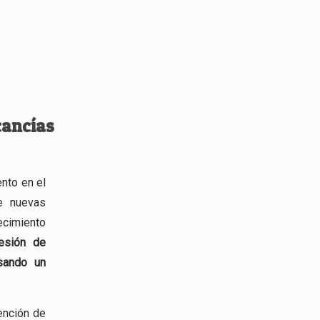
cancías
nto en el
de nuevas
ecimiento
esión
de
esando un
ención de