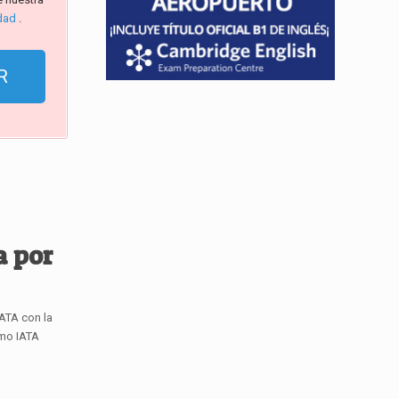
idad
.
a por
IATA con la
omo IATA