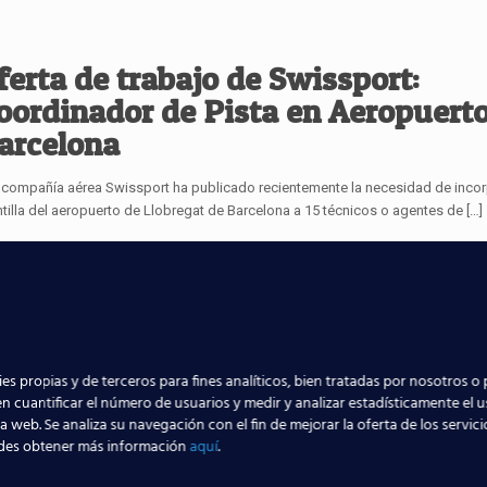
ferta de trabajo de Swissport:
oordinador de Pista en Aeropuert
arcelona
compañía aérea Swissport ha publicado recientemente la necesidad de incor
ntilla del aeropuerto de Llobregat de Barcelona a 15 técnicos o agentes de
[…]
Qué servicios se ofrecen en los
eropuertos de España?
es propias y de terceros para fines analíticos, bien tratadas por nosotros o 
los aeropuertos de Madrid, Alicante, Barcelona, Mallorca, Alicante y Málaga, en
n cuantificar el número de usuarios y medir y analizar estadísticamente el 
sten una serie de servicios y empleos. Desde la Atención al Cliente hasta
[…]
la web. Se analiza su navegación con el fin de mejorar la oferta de los servic
des obtener más información
aquí
.