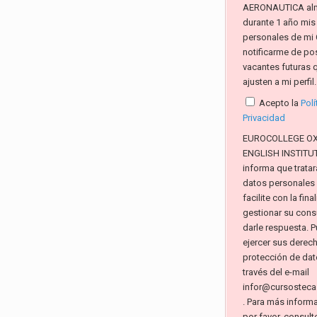
AERONAUTICA al
durante 1 año mis
personales de mi 
notificarme de po
vacantes futuras 
ajusten a mi perfil.
Acepto la
Polí
Privacidad
EUROCOLLEGE O
ENGLISH INSTITUTE
informa que tratar
datos personales
facilite con la fin
gestionar su consu
darle respuesta. 
ejercer sus derec
protección de dat
través del e-mail
infor@cursosteca
. Para más inform
por favor, consult