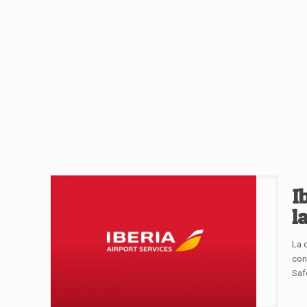
I
l
La 
con
Saf