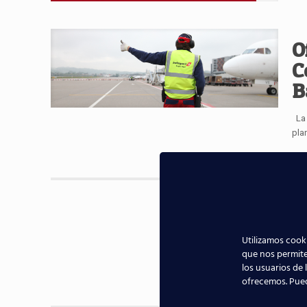
O
C
B
La 
pla
¿
a
Utilizamos cooki
En 
que nos permite
exi
los usuarios de 
ofrecemos. Pue