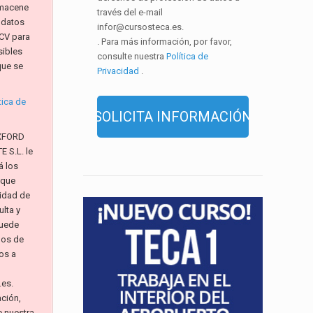
macene
través del e-mail
 datos
infor@cursosteca.es.
CV para
. Para más información, por favor,
sibles
consulte nuestra
Política de
que se
Privacidad
.
tica de
XFORD
 S.L. le
á los
 que
alidad de
lta y
Puede
hos de
os a
.es.
ación,
e nuestra