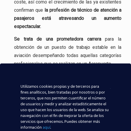
coste, así como el crecimiento de las ya existentes
confirman que
la profesión
de técnico de atención a
pasajeros está atravesando un aumento
espectacular.
Se trata de una
prometedora carrera
para la
obtención de un puesto de trabajo estable en la
aviación desempeñando todas aquellas categorías
profesionales que se realizan en un Aeropuerto.
Incluso, gracias a experiencia en la formación
aeronáutica, tenemos
contacto directo con las
Utilizamos cookies propias y de terceros para
fines analíticos, bien tratadas por nosotros o por
compañías aeronáuticas
, lo que sin duda ayudará a
terceros, que nos permiten cuantificar el número
que todos los alumnos de nuestros centros
de usuarios y medir y analizar estadísticamente el
aeronáuticos destaquen y consigan mejores y
uso que hacen los usuarios de la web. Se analiza su
navegación con el fin de mejorar la oferta de los
mayores posibilidades reales de trabajar en el
servicios que ofrecemos. Puedes obtener más
sector aeronáutico.
información
aquí
.