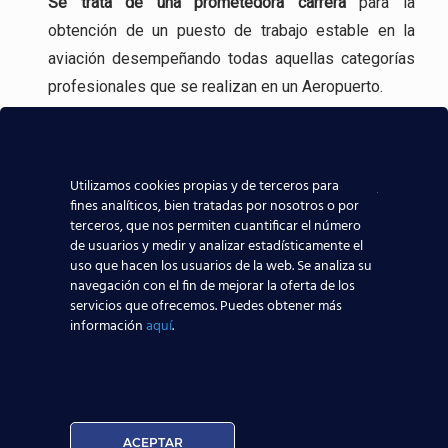
Se trata de una
prometedora carrera
para la
obtención de un puesto de trabajo estable en la
aviación desempeñando todas aquellas categorías
profesionales que se realizan en un Aeropuerto.
Incluso, gracias a experiencia en la formación
aeronáutica, tenemos
contacto directo con las
Utilizamos cookies propias y de terceros para
compañías aeronáuticas
, lo que sin duda ayudará a
fines analíticos, bien tratadas por nosotros o por
que todos los alumnos de nuestros centros
terceros, que nos permiten cuantificar el número
aeronáuticos destaquen y consigan mejores y
de usuarios y medir y analizar estadísticamente el
uso que hacen los usuarios de la web. Se analiza su
mayores posibilidades reales de trabajar en el
navegación con el fin de mejorar la oferta de los
sector aeronáutico.
servicios que ofrecemos. Puedes obtener más
información
aquí
.
Nuestros Alumnos ya trabajan en
ACEPTAR