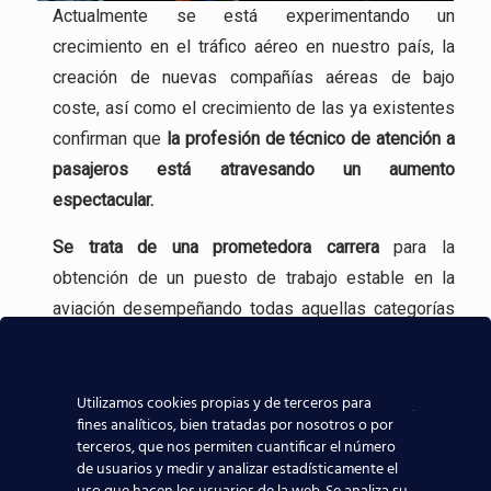
Actualmente se está experimentando un
crecimiento en el tráfico aéreo en nuestro país, la
creación de nuevas compañías aéreas de bajo
coste, así como el crecimiento de las ya existentes
confirman que
la profesión
de técnico de atención a
pasajeros está atravesando un aumento
espectacular.
Se trata de una
prometedora carrera
para la
obtención de un puesto de trabajo estable en la
aviación desempeñando todas aquellas categorías
profesionales que se realizan en un Aeropuerto.
Incluso, gracias a experiencia en la formación
Utilizamos cookies propias y de terceros para
aeronáutica, tenemos
contacto directo con las
fines analíticos, bien tratadas por nosotros o por
terceros, que nos permiten cuantificar el número
compañías aeronáuticas
, lo que sin duda ayudará a
de usuarios y medir y analizar estadísticamente el
que todos los alumnos de nuestros centros