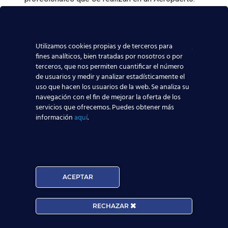
Incluso, gracias a experiencia en la formación
aeronáutica, tenemos
contacto directo con las
Utilizamos cookies propias y de terceros para
compañías aeronáuticas
, lo que sin duda ayudará a
fines analíticos, bien tratadas por nosotros o por
que todos los alumnos de nuestros centros
terceros, que nos permiten cuantificar el número
de usuarios y medir y analizar estadísticamente el
aeronáuticos destaquen y consigan mejores y
uso que hacen los usuarios de la web. Se analiza su
mayores posibilidades reales de trabajar en el
navegación con el fin de mejorar la oferta de los
sector aeronáutico.
servicios que ofrecemos. Puedes obtener más
información
aquí
.
Nuestros Alumnos ya trabajan en
ACEPTAR
RECHAZAR