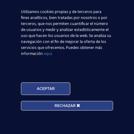
aeronáutica, tenemos
contacto directo con las
Utilizamos cookies propias y de terceros para
compañías aeronáuticas
, lo que sin duda ayudará a
fines analíticos, bien tratadas por nosotros o por
que todos los alumnos de nuestros centros
terceros, que nos permiten cuantificar el número
de usuarios y medir y analizar estadísticamente el
aeronáuticos destaquen y consigan mejores y
uso que hacen los usuarios de la web. Se analiza su
mayores posibilidades reales de trabajar en el
navegación con el fin de mejorar la oferta de los
sector aeronáutico.
servicios que ofrecemos. Puedes obtener más
información
aquí
.
Nuestros Alumnos ya trabajan en
ACEPTAR
RECHAZAR