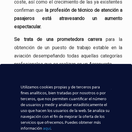
coste, así como el crecimiento de las ya existentes
confirman que
la profesión
de técnico de atención a
pasajeros está atravesando un aumento
espectacular.
Se trata de una
prometedora carrera
para la
obtención de un puesto de trabajo estable en la
aviación desempeñando todas aquellas categorías
profesionales que se realizan en un Aeropuerto.
Incluso, gracias a experiencia en la formación
aeronáutica, tenemos
contacto directo con las
Utilizamos cookies propias y de terceros para
fines analíticos, bien tratadas por nosotros o por
compañías aeronáuticas
, lo que sin duda ayudará a
terceros, que nos permiten cuantificar el número
que todos los alumnos de nuestros centros
de usuarios y medir y analizar estadísticamente el
aeronáuticos destaquen y consigan mejores y
uso que hacen los usuarios de la web. Se analiza su
navegación con el fin de mejorar la oferta de los
mayores posibilidades reales de trabajar en el
servicios que ofrecemos. Puedes obtener más
sector aeronáutico.
información
aquí
.