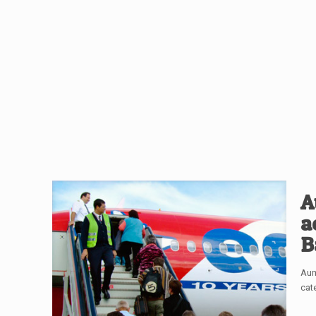
A
a
B
Aum
cat