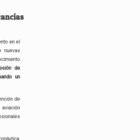
cancías
nto en el
de nuevas
ecimiento
esión
de
esando un
ención de
viación
esionales
ronáutica,