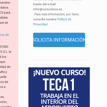
macene
través del e-mail
 datos
infor@cursosteca.es.
CV para
. Para más información, por favor,
sibles
consulte nuestra
Política de
que se
Privacidad
.
tica de
XFORD
 S.L. le
á los
 que
alidad de
lta y
Puede
hos de
os a
.es.
ación,
e nuestra