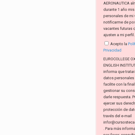
AERONAUTICA al
durante 1 año mis
personales de mi 
notificarme de po
vacantes futuras 
ajusten a mi perfil.
Acepto la
Polí
Privacidad
EUROCOLLEGE O
ENGLISH INSTITUTE
informa que tratar
datos personales
facilite con la fin
gestionar su consu
darle respuesta. 
ejercer sus derec
protección de dat
través del e-mail
infor@cursosteca
. Para más inform
por favor, consult