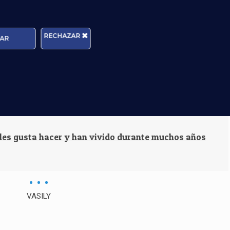
RECHAZAR
AR
umnos están trabajando ya
 les gusta hacer y han vivido durante muchos años
VASILY