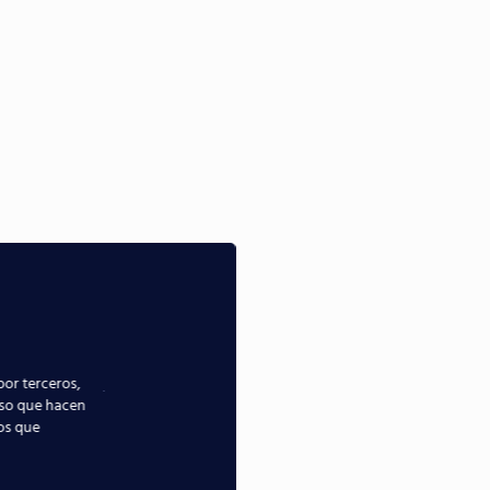
por terceros,
uso que hacen
ios que