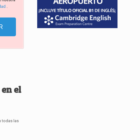
idad
.
en el
n todas las