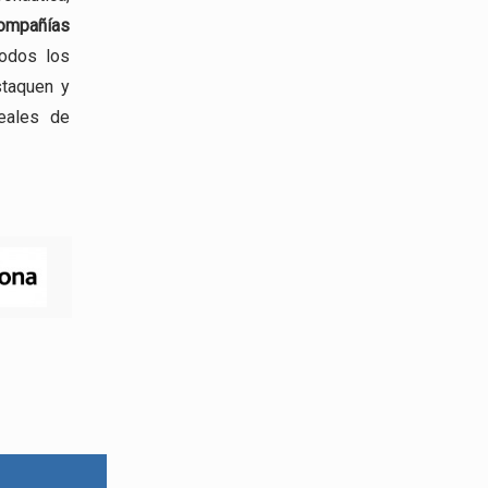
mpañías
todos los
staquen y
eales de