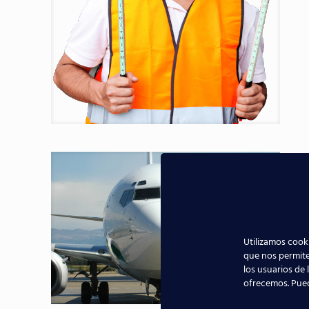
M
M
a
Utilizamos cooki
Os 
que nos permite
aer
los usuarios de 
age
ofrecemos. Pue