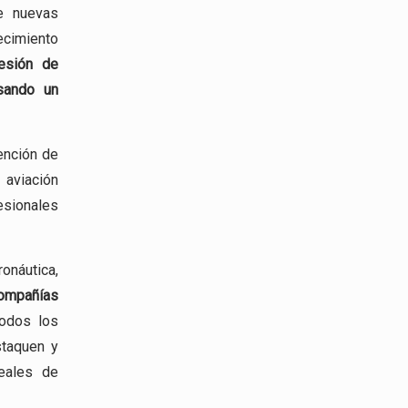
de nuevas
ecimiento
esión
de
esando un
ención de
viación
esionales
ronáutica,
mpañías
todos los
staquen y
eales de