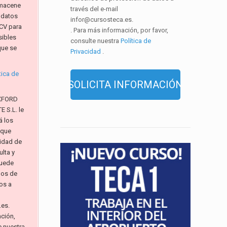
macene
través del e-mail
 datos
infor@cursosteca.es.
CV para
. Para más información, por favor,
sibles
consulte nuestra
Política de
que se
Privacidad
.
tica de
XFORD
 S.L. le
á los
 que
alidad de
lta y
Puede
hos de
os a
.es.
ación,
e nuestra