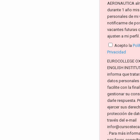
AERONAUTICA al
durante 1 año mis
personales de mi 
notificarme de po
vacantes futuras 
ajusten a mi perfil.
Acepto la
Polí
Privacidad
EUROCOLLEGE O
ENGLISH INSTITUTE
informa que tratar
datos personales
facilite con la fin
gestionar su consu
darle respuesta. 
ejercer sus derec
protección de dat
través del e-mail
infor@cursosteca
. Para más inform
por favor, consult