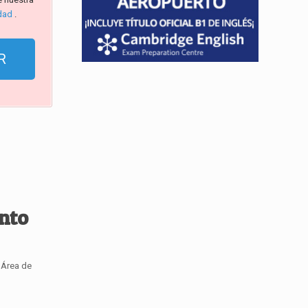
idad
.
nto
 Área de