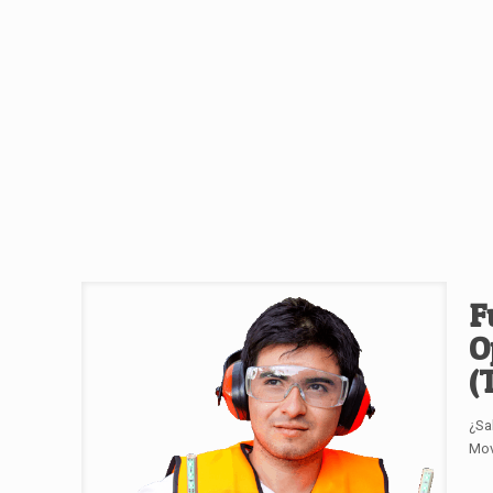
F
O
(
¿Sa
Mov