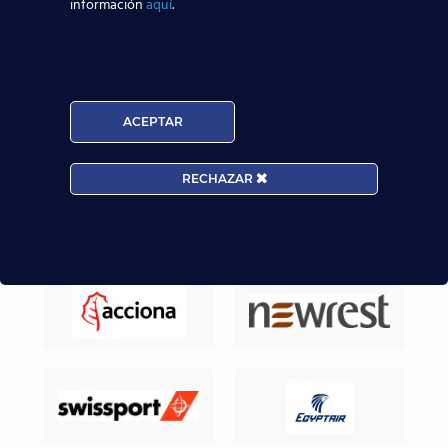
sector aeronáutico.
información
aquí
.
Nuestros Alumnos ya trabajan en
ACEPTAR
RECHAZAR