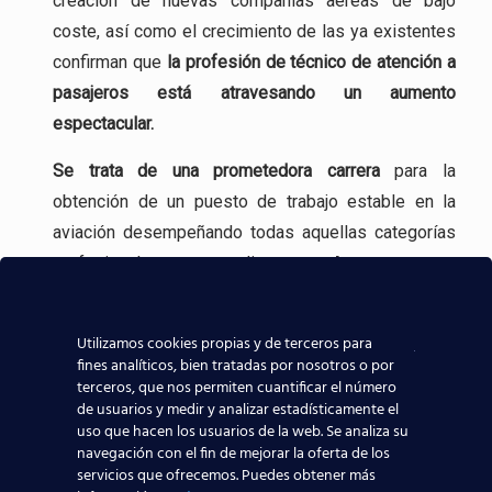
creación de nuevas compañías aéreas de bajo
coste, así como el crecimiento de las ya existentes
confirman que
la profesión
de técnico de atención a
pasajeros está atravesando un aumento
espectacular.
Se trata de una
prometedora carrera
para la
obtención de un puesto de trabajo estable en la
aviación desempeñando todas aquellas categorías
profesionales que se realizan en un Aeropuerto.
Incluso, gracias a experiencia en la formación
aeronáutica, tenemos
contacto directo con las
Utilizamos cookies propias y de terceros para
fines analíticos, bien tratadas por nosotros o por
compañías aeronáuticas
, lo que sin duda ayudará a
terceros, que nos permiten cuantificar el número
que todos los alumnos de nuestros centros
de usuarios y medir y analizar estadísticamente el
uso que hacen los usuarios de la web. Se analiza su
aeronáuticos destaquen y consigan mejores y
navegación con el fin de mejorar la oferta de los
mayores posibilidades reales de trabajar en el
servicios que ofrecemos. Puedes obtener más