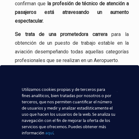
confirman que
la profesión
de técnico de atención a
pasajeros está atravesando un aumento
espectacular.
Se trata de una
prometedora carrera
para la
obtención de un puesto de trabajo estable en la
aviación desempeñando todas aquellas categorías
profesionales que se realizan en un Aeropuerto.
Incluso, gracias a experiencia en la formación
aeronáutica, tenemos
contacto directo con las
Utilizamos cookies propias y de terceros para
compañías aeronáuticas
, lo que sin duda ayudará a
fines analíticos, bien tratadas por nosotros o por
que todos los alumnos de nuestros centros
terceros, que nos permiten cuantificar el número
de usuarios y medir y analizar estadísticamente el
aeronáuticos destaquen y consigan mejores y
uso que hacen los usuarios de la web. Se analiza su
mayores posibilidades reales de trabajar en el
navegación con el fin de mejorar la oferta de los
sector aeronáutico.
servicios que ofrecemos. Puedes obtener más
información
aquí
.