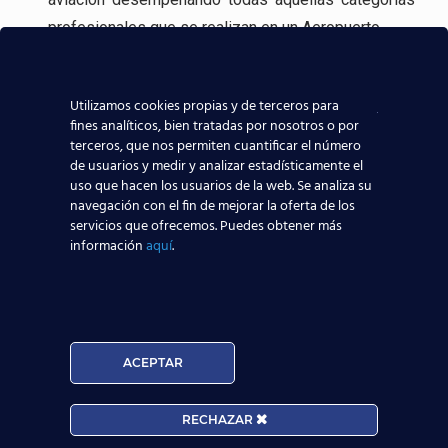
profesionales que se realizan en un Aeropuerto.
Incluso, gracias a experiencia en la formación
aeronáutica, tenemos
contacto directo con las
Utilizamos cookies propias y de terceros para
fines analíticos, bien tratadas por nosotros o por
compañías aeronáuticas
, lo que sin duda ayudará a
terceros, que nos permiten cuantificar el número
que todos los alumnos de nuestros centros
de usuarios y medir y analizar estadísticamente el
aeronáuticos destaquen y consigan mejores y
uso que hacen los usuarios de la web. Se analiza su
navegación con el fin de mejorar la oferta de los
mayores posibilidades reales de trabajar en el
servicios que ofrecemos. Puedes obtener más
sector aeronáutico.
información
aquí
.
Nuestros Alumnos ya trabajan en
ACEPTAR
RECHAZAR