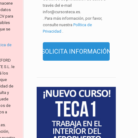
macene
través del e-mail
 datos
infor@cursosteca.es.
CV para
. Para más información, por favor,
sibles
consulte nuestra
Política de
que se
Privacidad
.
tica de
XFORD
 S.L. le
á los
 que
alidad de
lta y
Puede
hos de
os a
.es.
ación,
e nuestra