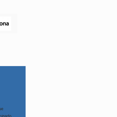
ue
minado