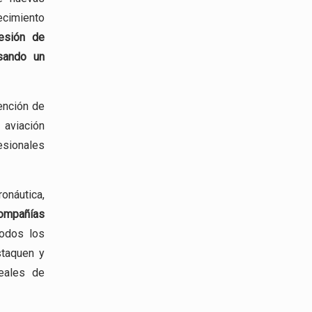
ecimiento
esión
de
esando un
ención de
viación
esionales
ronáutica,
mpañías
todos los
staquen y
eales de