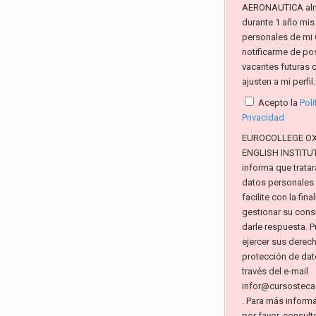
AERONAUTICA al
durante 1 año mis
personales de mi 
notificarme de po
vacantes futuras 
ajusten a mi perfil.
Acepto la
Polí
Privacidad
EUROCOLLEGE O
ENGLISH INSTITUTE
informa que tratar
datos personales
facilite con la fin
gestionar su consu
darle respuesta. 
ejercer sus derec
protección de dat
través del e-mail
infor@cursosteca
. Para más inform
por favor, consult