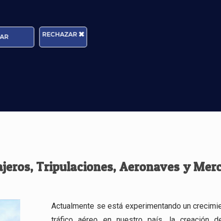
umnos están trabajando ya
RECHAZAR
AR
 les gusta hacer y han vivido durante muchos años
VASILY
ajeros, Tripulaciones, Aeronaves y Mer
Actualmente se está experimentando un crecimie
tráfico aéreo en nuestro país, la creación 