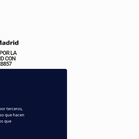
por terceros,
uso que hacen
ios que