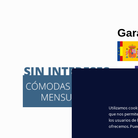
Gar
Utilizamos cooki
que nos permite
los usuarios de 
ofrecemos. Pue