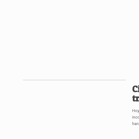
C
t
Hoy
inc
han