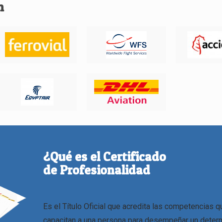
n
¿Qué es el Certificado
de Profesionalidad
Es el Título Oficial que acredita las competencias q
capacitan a una persona para desempeñar un deter