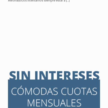
Aeronáuticos intentamos siempre estar a
[…]