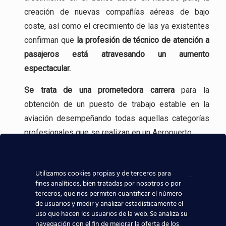
creación de nuevas compañías aéreas de bajo
coste, así como el crecimiento de las ya existentes
confirman que
la profesión
de técnico de atención a
pasajeros está atravesando un aumento
espectacular.
Se trata de una
prometedora carrera
para la
obtención de un puesto de trabajo estable en la
aviación desempeñando todas aquellas categorías
profesionales que se realizan en un Aeropuerto.
Incluso, gracias a experiencia en la formación
aeronáutica, tenemos
contacto directo con las
Utilizamos cookies propias y de terceros para
compañías aeronáuticas
, lo que sin duda ayudará a
fines analíticos, bien tratadas por nosotros o por
terceros, que nos permiten cuantificar el número
que todos los alumnos de nuestros centros
de usuarios y medir y analizar estadísticamente el
aeronáuticos destaquen y consigan mejores y
uso que hacen los usuarios de la web. Se analiza su
navegación con el fin de mejorar la oferta de los
mayores posibilidades reales de trabajar en el