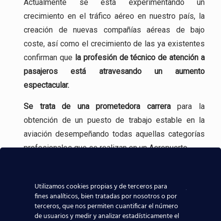
Actualmente se está experimentando un
crecimiento en el tráfico aéreo en nuestro país, la
creación de nuevas compañías aéreas de bajo
coste, así como el crecimiento de las ya existentes
confirman que
la profesión
de técnico de atención a
pasajeros está atravesando un aumento
espectacular.
Se trata de una
prometedora carrera
para la
obtención de un puesto de trabajo estable en la
aviación desempeñando todas aquellas categorías
profesionales que se realizan en un Aeropuerto.
Incluso, gracias a experiencia en la formación
aeronáutica, tenemos
contacto directo con las
Utilizamos cookies propias y de terceros para
fines analíticos, bien tratadas por nosotros o por
compañías aeronáuticas
, lo que sin duda ayudará a
terceros, que nos permiten cuantificar el número
que todos los alumnos de nuestros centros
de usuarios y medir y analizar estadísticamente el