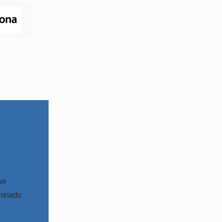
ue
minado