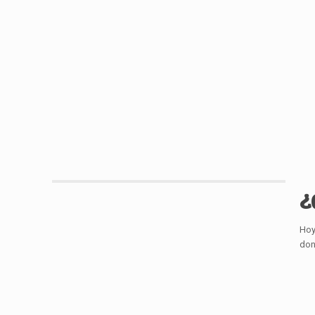
¿
Hoy
don