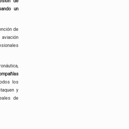
esión
de
esando un
ención de
viación
esionales
ronáutica,
mpañías
todos los
staquen y
eales de