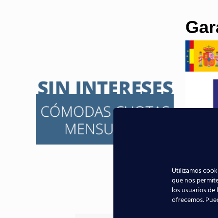
Gar
Utilizamos cooki
que nos permite
los usuarios de 
Nuestros Al
ofrecemos. Pue