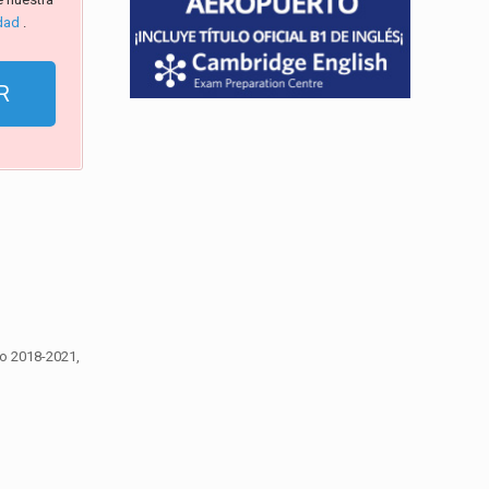
idad
.
io 2018-2021,