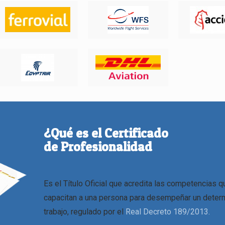
¿Qué es el Certificado
de Profesionalidad
Es el Título Oficial que acredita las competencias q
capacitan a una persona para desempeñar un deter
trabajo, regulado por el
Real Decreto 189/2013.