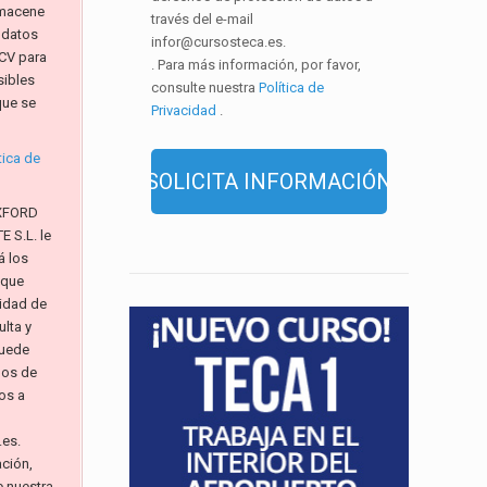
macene
través del e-mail
 datos
infor@cursosteca.es.
CV para
. Para más información, por favor,
sibles
consulte nuestra
Política de
que se
Privacidad
.
tica de
XFORD
 S.L. le
á los
 que
alidad de
lta y
Puede
hos de
os a
.es.
ación,
e nuestra