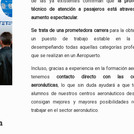
de las ya existentes confirman que
la prof
técnico de atención a pasajeros está atrav
aumento espectacular.
Se trata de una
prometedora carrera
para la obt
un puesto de trabajo estable en la a
desempeñando todas aquellas categorías prof
que se realizan en un Aeropuerto.
Incluso, gracias a experiencia en la formación ae
tenemos
contacto directo con las co
aeronáuticas
, lo que sin duda ayudará a que 
alumnos de nuestros centros aeronáuticos de
consigan mejores y mayores posibilidades r
trabajar en el sector aeronáutico.
n