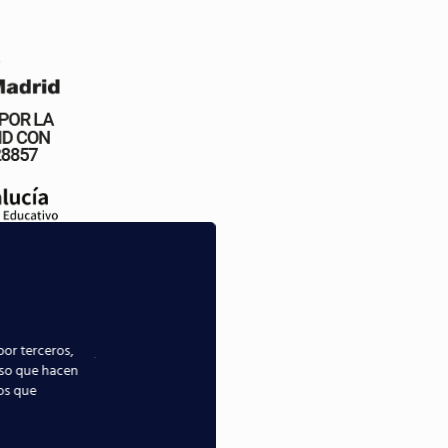
por terceros,
uso que hacen
ios que