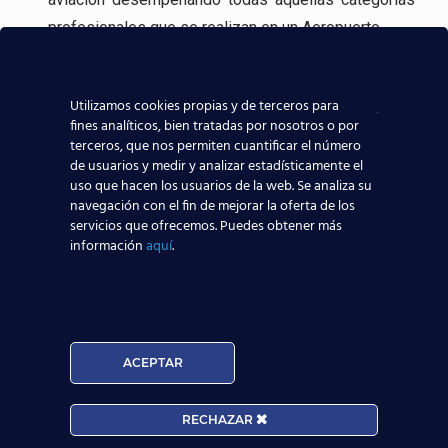
profesionales que se realizan en un Aeropuerto.
Incluso, gracias a experiencia en la formación
aeronáutica, tenemos
contacto directo con las
Utilizamos cookies propias y de terceros para
fines analíticos, bien tratadas por nosotros o por
compañías aeronáuticas
, lo que sin duda ayudará a
terceros, que nos permiten cuantificar el número
que todos los alumnos de nuestros centros
de usuarios y medir y analizar estadísticamente el
aeronáuticos destaquen y consigan mejores y
uso que hacen los usuarios de la web. Se analiza su
navegación con el fin de mejorar la oferta de los
mayores posibilidades reales de trabajar en el
servicios que ofrecemos. Puedes obtener más
sector aeronáutico.
información
aquí
.
Nuestros Alumnos ya trabajan en
ACEPTAR
RECHAZAR