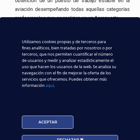
obtención de un puesto de trabajo estable en la
aviación desempeñando todas aquellas categorías
profesionales que se realizan en un Aeropuerto.
Incluso, gracias a experiencia en la formación
aeronáutica, tenemos
contacto directo con las
Utilizamos cookies propias y de terceros para
fines analíticos, bien tratadas por nosotros o por
compañías aeronáuticas
, lo que sin duda ayudará a
terceros, que nos permiten cuantificar el número
que todos los alumnos de nuestros centros
de usuarios y medir y analizar estadísticamente el
uso que hacen los usuarios de la web. Se analiza su
aeronáuticos destaquen y consigan mejores y
navegación con el fin de mejorar la oferta de los
mayores posibilidades reales de trabajar en el
servicios que ofrecemos. Puedes obtener más
sector aeronáutico.
información
aquí
.
Nuestros Alumnos ya trabajan en
ACEPTAR
RECHAZAR