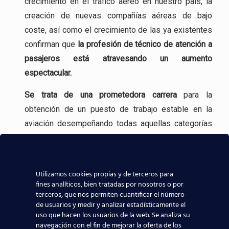
crecimiento en el tráfico aéreo en nuestro país, la
creación de nuevas compañías aéreas de bajo
coste, así como el crecimiento de las ya existentes
confirman que
la profesión
de técnico de atención a
pasajeros está atravesando un aumento
espectacular.
Se trata de una
prometedora carrera
para la
obtención de un puesto de trabajo estable en la
aviación desempeñando todas aquellas categorías
profesionales que se realizan en un Aeropuerto.
Incluso, gracias a experiencia en la formación
Utilizamos cookies propias y de terceros para
aeronáutica, tenemos
contacto directo con las
fines analíticos, bien tratadas por nosotros o por
compañías aeronáuticas
, lo que sin duda ayudará a
terceros, que nos permiten cuantificar el número
que todos los alumnos de nuestros centros
de usuarios y medir y analizar estadísticamente el
uso que hacen los usuarios de la web. Se analiza su
aeronáuticos destaquen y consigan mejores y
navegación con el fin de mejorar la oferta de los