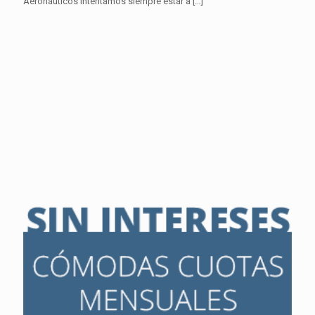
Aeronáuticos intentamos siempre estar a
[…]