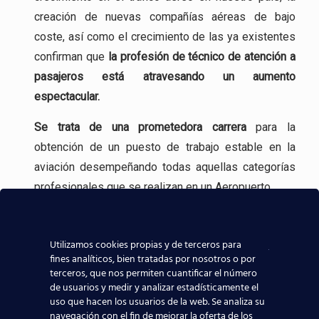
creación de nuevas compañías aéreas de bajo
coste, así como el crecimiento de las ya existentes
confirman que
la profesión
de técnico de atención a
pasajeros está atravesando un aumento
espectacular.
Se trata de una
prometedora carrera
para la
obtención de un puesto de trabajo estable en la
aviación desempeñando todas aquellas categorías
profesionales que se realizan en un Aeropuerto.
Incluso, gracias a experiencia en la formación
aeronáutica, tenemos
contacto directo con las
Utilizamos cookies propias y de terceros para
compañías aeronáuticas
, lo que sin duda ayudará a
fines analíticos, bien tratadas por nosotros o por
terceros, que nos permiten cuantificar el número
que todos los alumnos de nuestros centros
de usuarios y medir y analizar estadísticamente el
aeronáuticos destaquen y consigan mejores y
uso que hacen los usuarios de la web. Se analiza su
navegación con el fin de mejorar la oferta de los
mayores posibilidades reales de trabajar en el