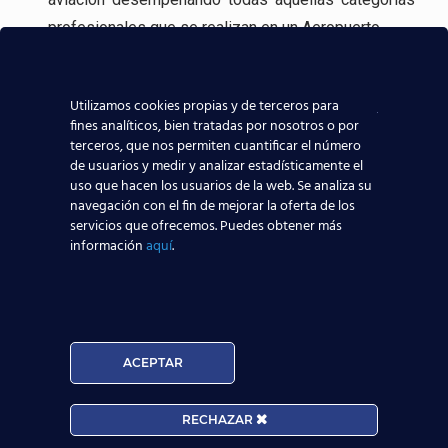
profesionales que se realizan en un Aeropuerto.
Incluso, gracias a experiencia en la formación
aeronáutica, tenemos
contacto directo con las
Utilizamos cookies propias y de terceros para
fines analíticos, bien tratadas por nosotros o por
compañías aeronáuticas
, lo que sin duda ayudará a
terceros, que nos permiten cuantificar el número
que todos los alumnos de nuestros centros
de usuarios y medir y analizar estadísticamente el
aeronáuticos destaquen y consigan mejores y
uso que hacen los usuarios de la web. Se analiza su
navegación con el fin de mejorar la oferta de los
mayores posibilidades reales de trabajar en el
servicios que ofrecemos. Puedes obtener más
sector aeronáutico.
información
aquí
.
Nuestros Alumnos ya trabajan en
ACEPTAR
RECHAZAR