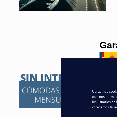
Gar
Utilizamos cooki
que nos permite
los usuarios de 
ofrecemos. Pue