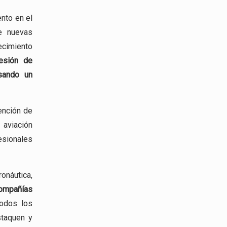
nto en el
de nuevas
ecimiento
esión
de
esando un
ención de
viación
esionales
ronáutica,
mpañías
todos los
staquen y