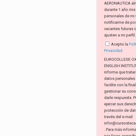
AERONAUTICA al
durante 1 año mis
personales de mi 
notificarme de po
vacantes futuras 
ajusten a mi perfil.
Acepto la
Polí
Privacidad
EUROCOLLEGE O
ENGLISH INSTITUTE
informa que tratar
datos personales
facilite con la fin
gestionar su consu
darle respuesta. 
ejercer sus derec
protección de dat
través del e-mail
infor@cursosteca
. Para más inform
por favor, consult