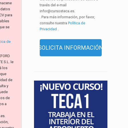
macene
través del e-mail
 datos
infor@cursosteca.es.
CV para
. Para más información, por favor,
sibles
consulte nuestra
Política de
que se
Privacidad
.
tica de
XFORD
 S.L. le
á los
 que
alidad de
lta y
Puede
hos de
os a
.es.
ación,
e nuestra