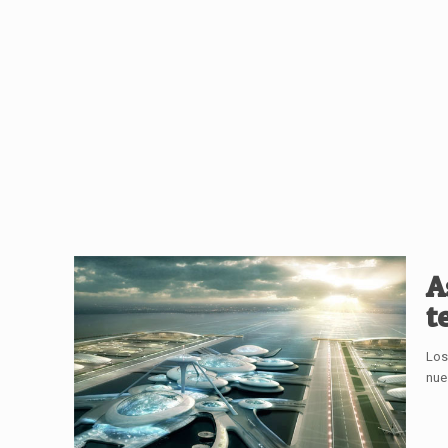
A
t
Los
nue