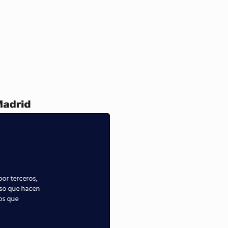
por terceros,
uso que hacen
ios que