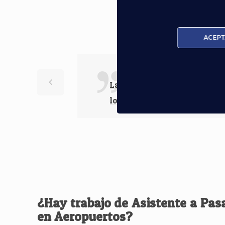
Nuestros Al
ACEPT
Las ganas de enseñar lo que
los profesores.
¿Hay trabajo de Asistente a Pas
en Aeropuertos?