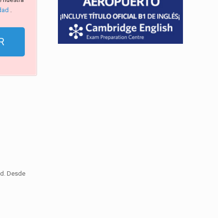
idad
.
ad. Desde