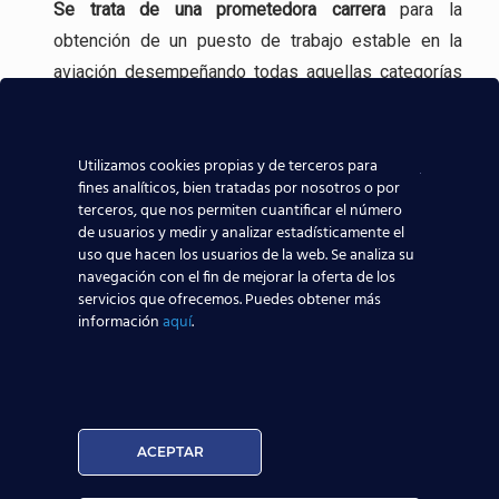
Se trata de una
prometedora carrera
para la
obtención de un puesto de trabajo estable en la
aviación desempeñando todas aquellas categorías
profesionales que se realizan en un Aeropuerto.
Incluso, gracias a experiencia en la formación
Utilizamos cookies propias y de terceros para
aeronáutica, tenemos
contacto directo con las
fines analíticos, bien tratadas por nosotros o por
terceros, que nos permiten cuantificar el número
compañías aeronáuticas
, lo que sin duda ayudará a
de usuarios y medir y analizar estadísticamente el
que todos los alumnos de nuestros centros
uso que hacen los usuarios de la web. Se analiza su
navegación con el fin de mejorar la oferta de los
aeronáuticos destaquen y consigan mejores y
servicios que ofrecemos. Puedes obtener más
mayores posibilidades reales de trabajar en el
información
aquí
.
sector aeronáutico.
Nuestros Alumnos ya trabajan en
ACEPTAR