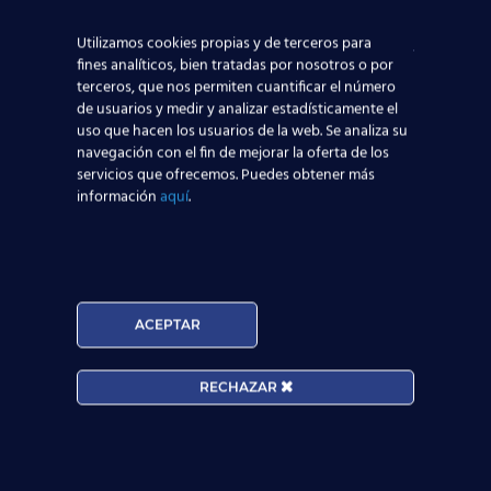
aeronáutica, tenemos
contacto directo con las
Utilizamos cookies propias y de terceros para
compañías aeronáuticas
, lo que sin duda ayudará a
fines analíticos, bien tratadas por nosotros o por
que todos los alumnos de nuestros centros
terceros, que nos permiten cuantificar el número
de usuarios y medir y analizar estadísticamente el
aeronáuticos destaquen y consigan mejores y
uso que hacen los usuarios de la web. Se analiza su
mayores posibilidades reales de trabajar en el
navegación con el fin de mejorar la oferta de los
sector aeronáutico.
servicios que ofrecemos. Puedes obtener más
información
aquí
.
Nuestros Alumnos ya trabajan en
ACEPTAR
RECHAZAR