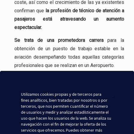
coste, así como el crecimiento de las ya existentes
confirman que
la profesión
de técnico de atención a
pasajeros está atravesando un aumento
espectacular.
Se trata de una
prometedora carrera
para la
obtención de un puesto de trabajo estable en la
aviación desempeñando todas aquellas categorías
profesionales que se realizan en un Aeropuerto.
Incluso, gracias a experiencia en la formación
aeronáutica, tenemos
contacto directo con las
Utilizamos cookies propias y de terceros para
compañías aeronáuticas
, lo que sin duda ayudará a
fines analíticos, bien tratadas por nosotros o por
que todos los alumnos de nuestros centros
terceros, que nos permiten cuantificar el número
de usuarios y medir y analizar estadísticamente el
aeronáuticos destaquen y consigan mejores y
uso que hacen los usuarios de la web. Se analiza su
mayores posibilidades reales de trabajar en el
navegación con el fin de mejorar la oferta de los
sector aeronáutico.
servicios que ofrecemos. Puedes obtener más