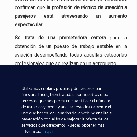
confirman que
la profesión
de técnico de atención a
pasajeros está atravesando un aumento
espectacular.
Se trata de una
prometedora carrera
para la
obtención de un puesto de trabajo estable en la
aviación desempeñando todas aquellas categorías
profesionales que se realizan en un Aeropuerto.
Incluso, gracias a experiencia en la formación
aeronáutica, tenemos
contacto directo con las
Utilizamos cookies propias y de terceros para
compañías aeronáuticas
, lo que sin duda ayudará a
fines analíticos, bien tratadas por nosotros o por
terceros, que nos permiten cuantificar el número
que todos los alumnos de nuestros centros
de usuarios y medir y analizar estadísticamente el
aeronáuticos destaquen y consigan mejores y
uso que hacen los usuarios de la web. Se analiza su
navegación con el fin de mejorar la oferta de los
mayores posibilidades reales de trabajar en el
servicios que ofrecemos. Puedes obtener más
sector aeronáutico.
información
aquí
.