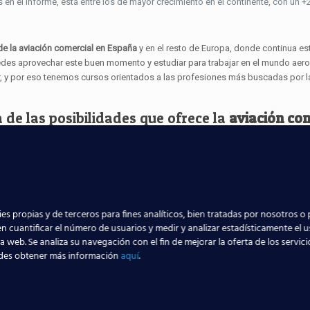
 en el informe, está entre los de mayor crecimiento en el continente, con un +
de la aviación comercial en España
y en el resto de Europa, donde continua es
uedes aprovechar este buen momento y estudiar para trabajar en el mundo aero
r
, y por eso tenemos cursos orientados a las profesiones más buscadas por l
de las posibilidades que ofrece la
aviación com
ratuito
900 100 405
, acércate a cualquiera de
n
s que nos pongamos en
contacto
contigo. ¡Es muy
o
sin ningún tipo de compromiso:
icita información
es propias y de terceros para fines analíticos, bien tratadas por nosotros o 
n cuantificar el número de usuarios y medir y analizar estadísticamente el 
la web. Se analiza su navegación con el fin de mejorar la oferta de los servic
des obtener más información
aquí
.