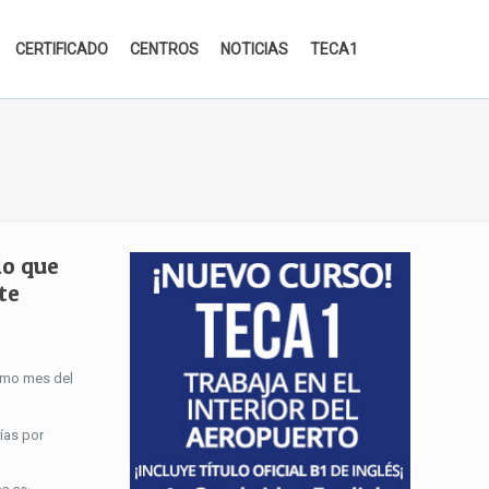
CERTIFICADO
CENTROS
NOTICIAS
TECA1
lo que
te
smo mes del
ías por