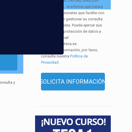
EUROCOLLEGE OXFORD ENGLISH
INSTITUTE S.L. le informa que tratará
los datos personales que facilite con
la finalidad de gestionar su consulta
y darle respuesta. Puede ejercer sus
derechos de protección de datos a
través del e-mail
infor@cursosteca.es.
. Para más información, por favor,
consulte nuestra
Política de
Privacidad
.
onsulta y