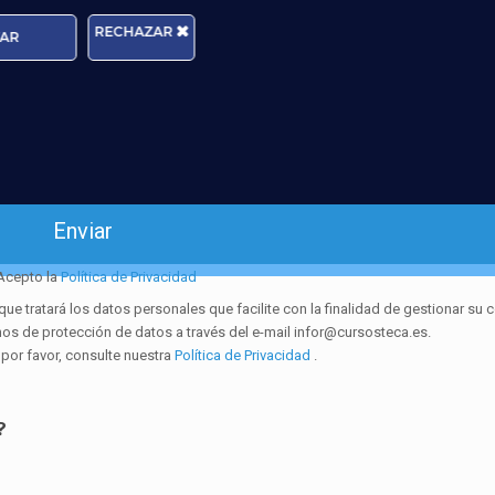
RECHAZAR
AR
Edad:
Acepto la
Política de Privacidad
ratará los datos personales que facilite con la finalidad de gestionar su c
hos de protección de datos a través del e-mail infor@cursosteca.es.
 por favor, consulte nuestra
Política de Privacidad
.
?