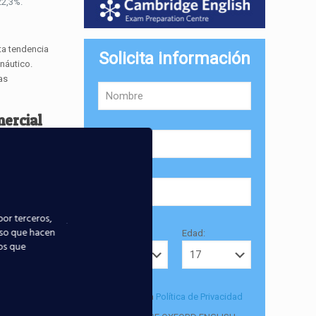
22,3%.
ta tendencia
Solicita información
náutico.
as
ercial
uestros
 fácil!
por terceros,
uso que hacen
Provincia:
Edad:
ios que
Acepto la
Política de Privacidad