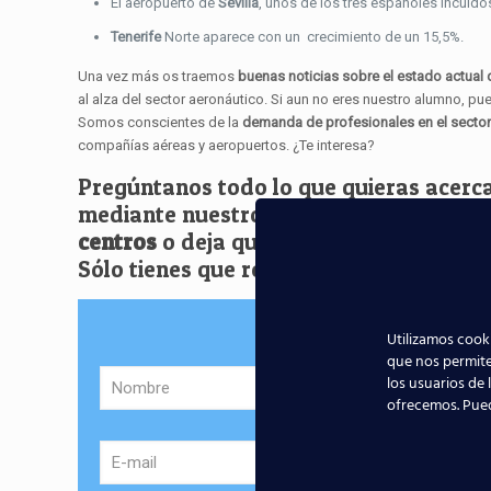
El aeropuerto de
Sevilla
, unos de los tres españoles incuidos
Tenerife
Norte aparece con un crecimiento de un 15,5%.
Una vez más os traemos
buenas noticias sobre el estado actual 
al alza del sector aeronáutico. Si aun no eres nuestro alumno, p
Somos conscientes de la
demanda de profesionales en el secto
compañías aéreas y aeropuertos. ¿Te interesa?
Pregúntanos todo lo que quieras acerca 
mediante nuestro número de teléfono g
centros
o deja que seamos nosotros lo
Sólo tienes que rellenar este
formulari
Sol
Utilizamos cooki
que nos permite
los usuarios de 
ofrecemos. Pue