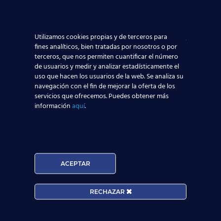
entretenimiento que ofrecen las
tiendas de la terminal
dispuestas al efecto. Se trata, por tanto, de un
sector en
constante actualización
donde los trabajadores de los
aeropuertos deberán de estar convenientemente
Utilizamos cookies propias y de terceros para
formados para realizar su labor de manera correcta. Por
fines analíticos, bien tratadas por nosotros o por
esto, te ofrecemos el
curso Técnico Cualificado de
terceros, que nos permiten cuantificar el número
Aeropuertos
, que te acredita con un
Certificado de
de usuarios y medir y analizar estadísticamente el
Profesionalidad
expedido por tu
Comunidad Autónoma
uso que hacen los usuarios de la web. Se analiza su
de las competencias necesarias para trabajar en
navegación con el fin de mejorar la oferta de los
cualquier aeropuerto de la zona europea. ¡Las
servicios que ofrecemos. Puedes obtener más
oportunidades de
trabajar
en el
sector aeronáutico
no
información
aquí
.
paran de
volar
!
ACEPTAR
RECHAZAR