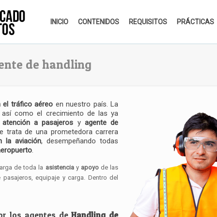
INICIO
CONTENIDOS
REQUISITOS
PRÁCTICAS
ente de handling
 el tráfico aéreo
en nuestro país. La
 así como el crecimiento de las ya
 atención a pasajeros
y
agente de
e trata de una prometedora carrera
 la aviación
, desempeñando todas
aeropuerto
.
carga de toda la
asistencia
y
apoyo
de las
pasajeros, equipaje y carga. Dentro del
or los agentes de
Handling de