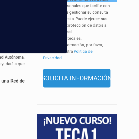
los datos personales que facilite con
la finalidad de gestionar su consulta
ng
:
y darle respuesta. Puede ejercer sus
derechos de protección de datos a
través del e-mail
infor@cursosteca.es.
e forman parte
. Para más información, por favor,
onocimientos
consulte nuestra
Política de
ad Autónoma
.
Privacidad
.
 ayudará a que
e una
Red de