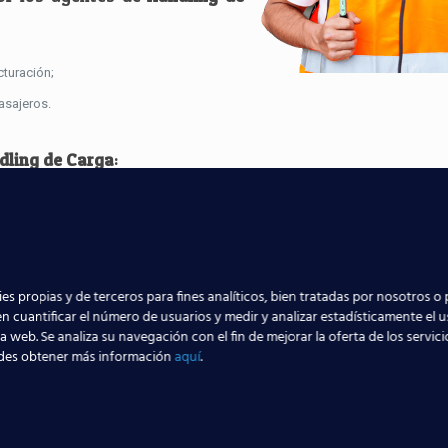
cturación;
asajeros.
dling de Carga
:
 bodega, su aceptación o rechazo;
correcto tránsito.
de Rampa
, cuyo trabajo va destinado a:
es propias y de terceros para fines analíticos, bien tratadas por nosotros o 
n cuantificar el número de usuarios y medir y analizar estadísticamente el 
la web. Se analiza su navegación con el fin de mejorar la oferta de los servic
cceso a la aeronave del sistema de aire acondicionado;
des obtener más información
aquí
.
de los pequeños desperfectos que se hayan ocasionado en vuelo dentro de