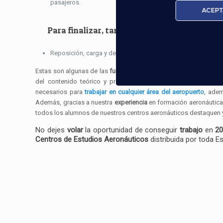
pasajeros.
ACEPT
Para finalizar, también trabajan en un aero
Reposición, carga y descarga de los
alimentos
y
bebidas
pa
Estas son algunas de las
funciones
que desempeñan los
asiste
del contenido teórico y práctico de nuestro
curso Técnico C
necesarios para
trabajar en cualquier área del aeropuerto
, ade
Además, gracias a nuestra
experiencia
en formación aeronáutic
todos los alumnos de nuestros centros aeronáuticos destaquen 
No dejes
volar
la oportunidad de conseguir
trabajo
en
2
Centros de Estudios Aeronáuticos
distribuida por toda 