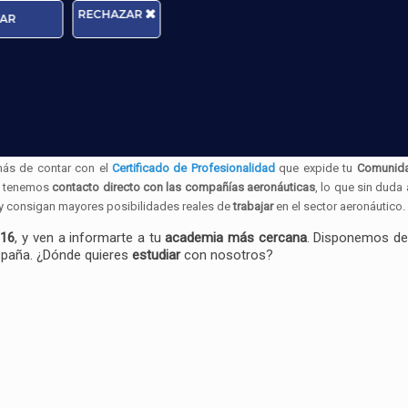
RECHAZAR
AR
puerto los Agentes encargados de los
Servicios de Cateri
ra el próximo vuelo.
ntes a pasajeros, tripulaciones, aeronaves y mercancías en aeropuertos
, y qu
ualificado de Aeropuertos TECA
. Al acabar el curso dispondrás de los
c
más de contar con el
Certificado de Profesionalidad
que expide tu
Comunid
a tenemos
contacto directo con las compañías aeronáuticas
, lo que sin duda
y consigan mayores posibilidades reales de
trabajar
en el sector aeronáutico.
016
, y ven a informarte a tu
academia más cercana
. Disponemos d
España. ¿Dónde quieres
estudiar
con nosotros?