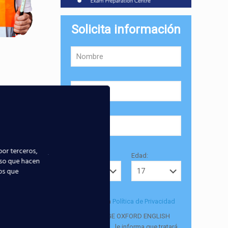
Solicita información
por terceros,
Provincia:
Edad:
uso que hacen
ios que
Acepto la
Política de Privacidad
EUROCOLLEGE OXFORD ENGLISH
 la cabina de
INSTITUTE S.L. le informa que tratará