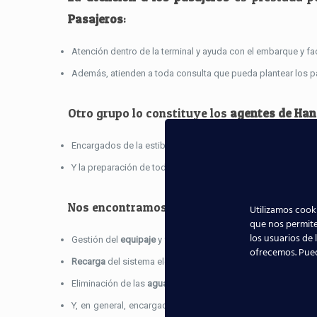
Pasajeros
:
Atención dentro de la terminal y ayuda con el embarque y fa
Además, atienden a toda consulta que pueda plantear los p
Otro grupo lo constituye los
agentes de Han
Encargados de la estiba y desestiba de la
carga aérea
en la
Y la preparación de toda la
documentación
atinente para su 
Nos encontramos también con los
Agentes 
Utilizamos cooki
que nos permite
los usuarios de 
Gestión del
equipaje
y funcionamiento de las escaleras de a
ofrecemos. Pue
Recarga
del sistema eléctrico y combustible;
Eliminación de las
aguas residuales
;
Y, en general, encargados del
mantenimiento
y reparación 