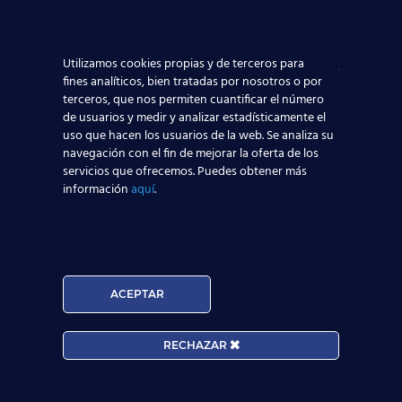
Curso
Técnico de Operaciones Aeroportuarias
TOA
Curso
Técnico Cualificado en Aeropuertos
TECA
Utilizamos cookies propias y de terceros para
fines analíticos, bien tratadas por nosotros o por
terceros, que nos permiten cuantificar el número
Gracias a esta formación facilitada en nuestra
Red de Centros
de usuarios y medir y analizar estadísticamente el
de Estudios Aeronáuticos
,
más de 3500 alumnos
ya están
uso que hacen los usuarios de la web. Se analiza su
trabajando en compañías aéreas y aeropuertos nacionales e
navegación con el fin de mejorar la oferta de los
internacionales.
servicios que ofrecemos. Puedes obtener más
¿Vas a dejar
volar
esta oportunidad?
información
aquí
.
ACEPTAR
RECHAZAR