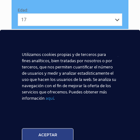
Edad:
Utilizamos cookies propias y de terceros para
Acepto la
Política de Privacidad
fines analíticos, bien tratadas por nosotros o por
terceros, que nos permiten cuantificar el número
EUROCOLLEGE OXFORD ENGLISH INSTITUTE S.L. le
de usuarios y medir y analizar estadísticamente el
informa que tratará los datos personales que facilite con
uso que hacen los usuarios de la web. Se analiza su
la finalidad de gestionar su consulta y darle respuesta.
navegación con el fin de mejorar la oferta de los
Puede ejercer sus derechos de protección de datos a
servicios que ofrecemos. Puedes obtener más
través del e-mail infor@cursosteca.es.
información
aquí
.
. Para más información, por favor, consulte nuestra
Política de Privacidad
.
¡Te esperamos!
ACEPTAR