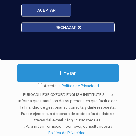
ACEPTAR
Provincia:
RECHAZAR
Edad:
Acepto la
Política de Privacidad
EUROCOLLEGE OXFORD ENGLISH INSTITUTE S.L. le
informa que tratará los datos personales que facilite con
la finalidad de gestionar su consulta y darle respuesta.
Puede ejercer sus derechos de protección de datos a
través del e-mail infor@cursosteca.es.
. Para más información, por favor, consulte nuestra
Política de Privacidad
.