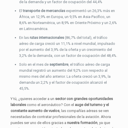
de la demanda y un factor de ocupación del 44,4%
El
transporte de mercancías
experimentó un 26,3% más en
África, un 12,9% en Europa, un 9,5% en Asia-Pacífico, un
8,6% en Norteamérica, un 8,9% en Oriente Próximo y un 2,6%
en Latinoamérica.
En las
rutas internacionales
(86,7% del total), el tráfico
aéreo de carga creció un 11,1% a nivel mundial, impulsado
por el aumento del 3,9% de la oferta y un crecimiento del
3,2% de la demanda, con un factor de ocupación del 48,4%.
Solo en el mes de
septiembre
, el tráfico aéreo de carga
mundial registró un aumento del 9,2% con respecto al
mismo mes del año anterior. La oferta creció un 3,9%, la
demanda un 2,2% y el factor de ocupación alcanzó el
45,5%.
Y tú, ¿quieres acceder a un
sector con grandes oportunidades
laborales
como el aeronáutico? Con el
auge del turismo y el
constante aumento de vuelos
, las compañías aéreas se ven
necesitadas de contratar profesionales de la aviación. Ahora
puedes ser uno de ellos gracias a
nuestra formación
, ya que