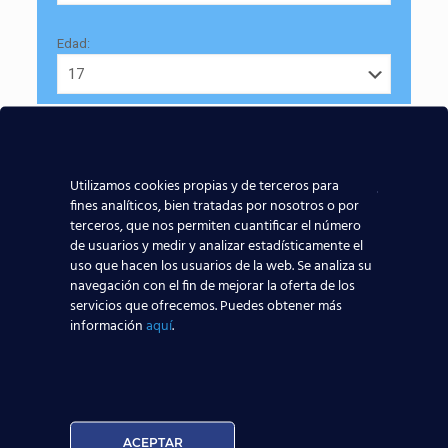
Edad:
Utilizamos cookies propias y de terceros para
Acepto la
Política de Privacidad
fines analíticos, bien tratadas por nosotros o por
terceros, que nos permiten cuantificar el número
EUROCOLLEGE OXFORD ENGLISH INSTITUTE S.L. le
de usuarios y medir y analizar estadísticamente el
informa que tratará los datos personales que facilite con
uso que hacen los usuarios de la web. Se analiza su
la finalidad de gestionar su consulta y darle respuesta.
navegación con el fin de mejorar la oferta de los
Puede ejercer sus derechos de protección de datos a
servicios que ofrecemos. Puedes obtener más
través del e-mail infor@cursosteca.es.
información
aquí
.
. Para más información, por favor, consulte nuestra
Política de Privacidad
.
¡Nos vemos
volando
!
Fuente
:
El Periódico
ACEPTAR