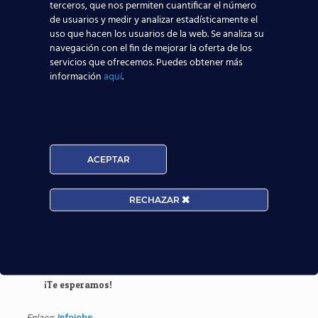
terceros, que nos permiten cuantificar el número
de usuarios y medir y analizar estadísticamente el
Edad:
uso que hacen los usuarios de la web. Se analiza su
navegación con el fin de mejorar la oferta de los
servicios que ofrecemos. Puedes obtener más
información
aquí
.
Acepto la
Política de Privacidad
EUROCOLLEGE OXFORD ENGLISH INSTITUTE S.L. le
ACEPTAR
informa que tratará los datos personales que facilite con
la finalidad de gestionar su consulta y darle respuesta.
Puede ejercer sus derechos de protección de datos a
RECHAZAR
través del e-mail infor@cursosteca.es.
. Para más información, por favor, consulte nuestra
Política de Privacidad
.
¡Te esperamos!
Enlace
:
Infojobs