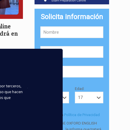
Solicita información
line
ndrá en
por terceros,
Provincia:
Edad:
uso que hacen
ios que
Acepto la
Política de Privacidad
EUROCOLLEGE OXFORD ENGLISH
INSTITUTE S.L. le informa que tratará