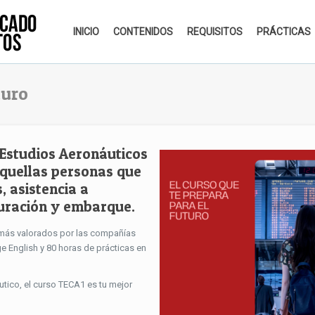
INICIO
CONTENIDOS
REQUISITOS
PRÁCTICAS
turo
 Estudios Aeronáuticos
aquellas personas que
, asistencia a
turación y embarque.
s más valorados por las compañías
ge English y 80 horas de prácticas en
áutico, el curso TECA1 es tu mejor