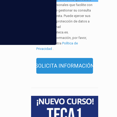
los datos personales que facilite con
la finalidad de gestionar su consulta
y darle respuesta. Puede ejercer sus
derechos de protección de datos a
través del e-mail
infor@cursosteca.es.
. Para más información, por favor,
consulte nuestra
Política de
Privacidad
.