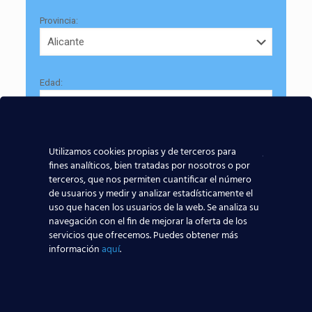
Provincia:
Edad:
Utilizamos cookies propias y de terceros para
fines analíticos, bien tratadas por nosotros o por
terceros, que nos permiten cuantificar el número
Acepto la
Política de Privacidad
de usuarios y medir y analizar estadísticamente el
uso que hacen los usuarios de la web. Se analiza su
EUROCOLLEGE OXFORD ENGLISH INSTITUTE S.L. le
navegación con el fin de mejorar la oferta de los
informa que tratará los datos personales que facilite con
servicios que ofrecemos. Puedes obtener más
la finalidad de gestionar su consulta y darle respuesta.
información
aquí
.
Puede ejercer sus derechos de protección de datos a
través del e-mail infor@cursosteca.es.
. Para más información, por favor, consulte nuestra
Política de Privacidad
.