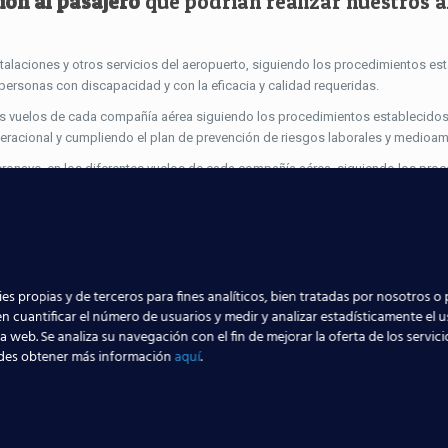
ión al pasajero
que podrían realizar nuestros 
stalaciones y otros servicios del aeropuerto, siguiendo los procedimientos es
 personas con discapacidad y con la eficacia y calidad requeridas.
ntes vuelos de cada compañía aérea siguiendo los procedimientos establecidos
eracional y cumpliendo el plan de prevención de riesgos laborales y medioam
eronave, en los diferentes vuelos de cada compañía aérea, siguiendo los pro
así como las referentes al equipaje.
s
, lo que sin duda les ayudará a afianzar los conocimientos teóricos aprendid
es propias y de terceros para fines analíticos, bien tratadas por nosotros o 
áutico
.
n cuantificar el número de usuarios y medir y analizar estadísticamente el 
la web. Se analiza su navegación con el fin de mejorar la oferta de los servic
tada a que sigas los pasos de
más de 5000 al
des obtener más información
aquí
.
n el sector aeronáutico
. ¿Quieres ser el siguien
 a través de este
formulario
… ¡Y despega con