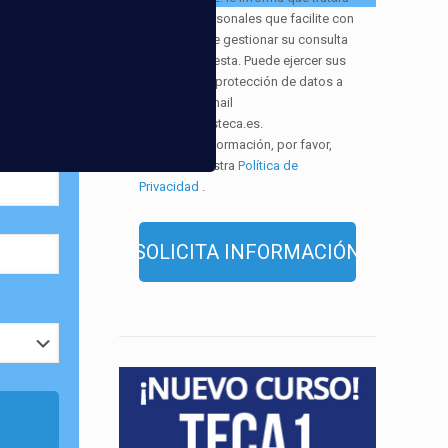
los datos personales que facilite con
la finalidad de gestionar su consulta
y darle respuesta. Puede ejercer sus
derechos de protección de datos a
través del e-mail
infor@cursosteca.es.
. Para más información, por favor,
consulte nuestra
Política de
Privacidad
.