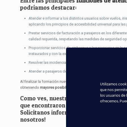
Entre las principales
funciones de atenc
podríamos destacar:
Atender e informar a los distintos usuarios sobre vuelos, in
aplicando los principios de accesibilidad universal para las
Prestar servicios de facturación a pasajeros en los difere
calidad requerida, respetando las medidas de seguridad op
Proporcionar servicios de embarque a los pasajeros en la a
instaurados y con la excelencia requerida.
Resolver las incidencias producidas en el área de llegadas, 
Atender a pasajeros de tratamiento especial.
Al finalizar la formación nuestros alumnos realizarán las
práctica
Utilizamos cooki
obteniendo
mayores posibilidades de trabajo en el sector aeron
que nos permite
los usuarios de 
Como ves, nuestra formación está orien
ofrecemos. Pue
que encontraron un
puesto de trabajo e
Solicítanos información sin compromiso
nosotros!