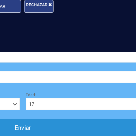
RECHAZAR
AR
icita información
Edad: