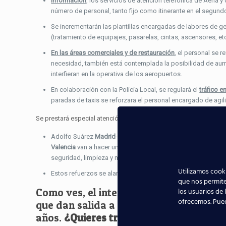
Información
, los servicios de atención telefónica de Aena 
número de personal, tanto fijo como itinerante en el segund
Se incrementarán las plantillas encargadas de labores de ge
(tratamiento de equipajes, pasarelas, cintas, ascensores, etc
En las áreas comerciales y de restauración
, el personal se
necesidad, también está contemplada la posibilidad de aum
interfieran en la operativa de los aeropuertos.
En colaboración con la Policía Local, se regulará el
tráfico 
paradas de taxis se reforzara el personal encargado de agili
Se prestará especial atención a los aeropuertos donde las
previs
Adolfo Suárez
Madrid
-Barajas,
Barcelona
-El Prat,
Palma
de M
Valencia
van a hacer un refuerzo especial de los servicios p
seguridad, limpieza y mantenimiento.
Utilizamos cooki
Estos refuerzos se alargarán en el tiempo más que en el re
que nos permite
los usuarios de 
Como ves, el interior de una terminal 
ofrecemos. Pue
que dan salida a este aumento de rutas
años.
¿Quieres trabajar en un aeropuer