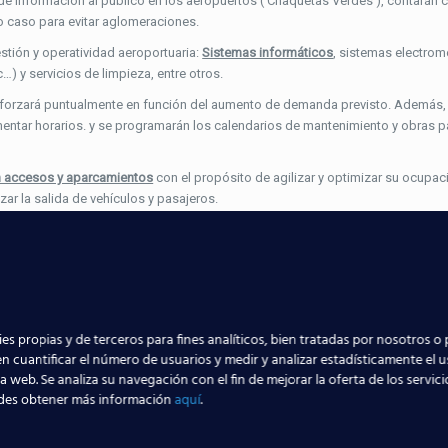
y de información al público en los aeropuertos (‘Chaquetas Verdes’), contarán
o caso para evitar aglomeraciones.
stión y operatividad aeroportuaria:
Sistemas informáticos
, sistemas electro
…) y servicios de limpieza, entre otros.
 reforzará puntualmente en función del aumento de demanda previsto. Además,
entar horarios. y se programarán los calendarios de mantenimiento y obras p
en accesos y aparcamientos
con el propósito de agilizar y optimizar su ocupaci
zar la salida de vehículos y pasajeros.
iones de tráfico
para el verano requieren
más refuerzos
:
allorca,
Málaga
-Costa del Sol,
Alicante
-Elche,
Ibiza
,
Bilbao
,
Menorca
,
Fuertev
rincipales que se prestan, entre ellos, atención a personas con movilidad redu
es propias y de terceros para fines analíticos, bien tratadas por nosotros o 
sto de aeropuertos, llevándose a cabo
desde junio hasta octubre
.
n cuantificar el número de usuarios y medir y analizar estadísticamente el 
la web. Se analiza su navegación con el fin de mejorar la oferta de los servic
aérea está compuesto de profesionales especial
des obtener más información
aquí
.
 y pasajeros que estamos viendo durante los ú
to?
Ven a cualquiera de nuestros centros, dond