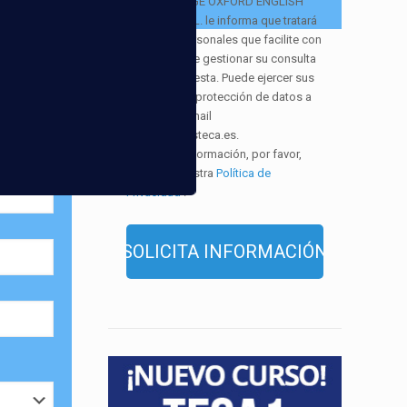
EUROCOLLEGE OXFORD ENGLISH
opuerto
:
INSTITUTE S.L. le informa que tratará
los datos personales que facilite con
la finalidad de gestionar su consulta
y darle respuesta. Puede ejercer sus
derechos de protección de datos a
través del e-mail
infor@cursosteca.es.
. Para más información, por favor,
consulte nuestra
Política de
Privacidad
.