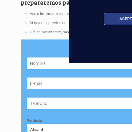
prepararemos para desempeñar las
fu
Ven a informarte en nuestros centros repartidos por toda 
ACEPT
Si quieres, puedes contactar con nosotros a través del telé
O bien por internet, mediante este
formulario
:
Sol
Provincia: