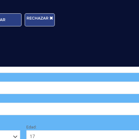
nciones de trabajo más demandadas en un aer
España. Estamos en en
Alicante, Sevilla, Málaga, Valencia y Madrid
;
RECHAZAR
AR
fono
902241206
;
icita información
Edad: