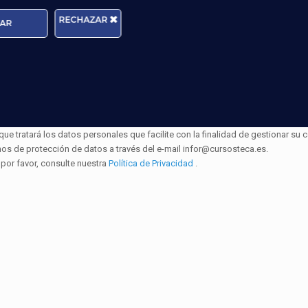
Edad:
RECHAZAR
AR
Acepto la
Política de Privacidad
ratará los datos personales que facilite con la finalidad de gestionar su c
hos de protección de datos a través del e-mail infor@cursosteca.es.
 por favor, consulte nuestra
Política de Privacidad
.