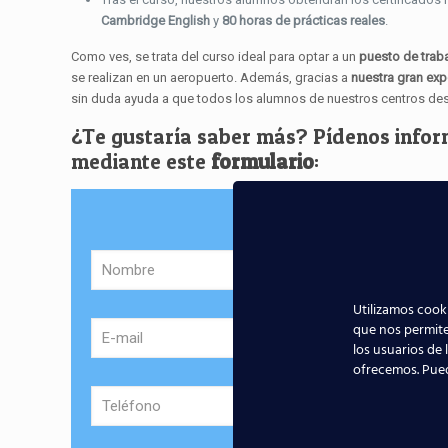
Cambridge English
y
80 horas de prácticas reales
.
Como ves, se trata del curso ideal para optar a un
puesto de traba
se realizan en un aeropuerto. Además, gracias a
nuestra gran exp
sin duda ayuda a que todos los alumnos de nuestros centros de
¿Te gustaría saber más? Pídenos infor
mediante este
formulario
:
Sol
Utilizamos cooki
que nos permite
los usuarios de 
ofrecemos. Pue