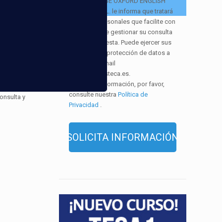
EUROCOLLEGE OXFORD ENGLISH
INSTITUTE S.L. le informa que tratará
los datos personales que facilite con
la finalidad de gestionar su consulta
y darle respuesta. Puede ejercer sus
derechos de protección de datos a
través del e-mail
infor@cursosteca.es.
. Para más información, por favor,
consulte nuestra
Política de
onsulta y
Privacidad
.