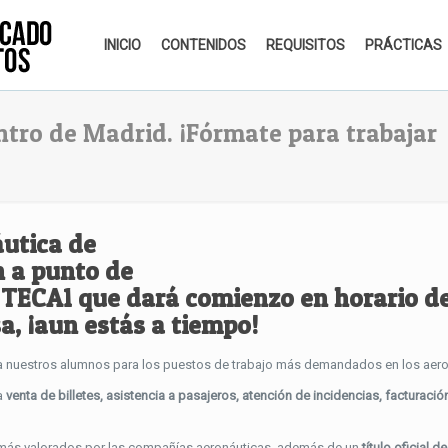
INICIO
CONTENIDOS
REQUISITOS
PRÁCTICAS
tro de Madrid. ¡Fórmate para trabajar
áutica
de
 a punto de
 TECA1
que dará comienzo en horario d
a, ¡aun estás a tiempo!
a nuestros alumnos para los puestos de trabajo más demandados en los aero
la
venta de billetes, asistencia a pasajeros, atención de incidencias, facturació
s más valorados por las compañías aeronáuticas, además de un
título oficial d