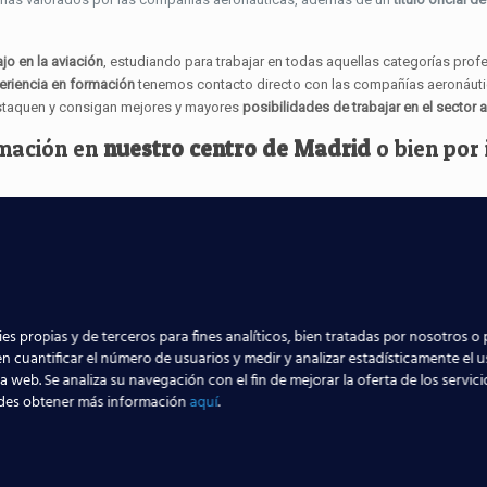
jo en la aviación
, estudiando para trabajar en todas aquellas categorías prof
eriencia en formación
tenemos contacto directo con las compañías aeronáuti
staquen y consigan mejores y mayores
posibilidades de trabajar en el sector 
mación en
nuestro centro de Madrid
o bien por
icita información
es propias y de terceros para fines analíticos, bien tratadas por nosotros o 
n cuantificar el número de usuarios y medir y analizar estadísticamente el 
la web. Se analiza su navegación con el fin de mejorar la oferta de los servic
des obtener más información
aquí
.