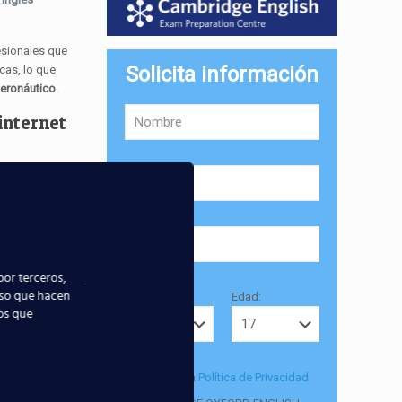
esionales que
Solicita información
cas, lo que
aeronáutico
.
 internet
por terceros,
uso que hacen
Provincia:
Edad:
ios que
Acepto la
Política de Privacidad