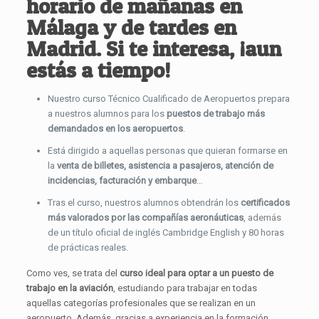
horario de mañanas en
Málaga y de tardes en
Madrid. Si te interesa, ¡aun
estás a tiempo!
Nuestro curso Técnico Cualificado de Aeropuertos prepara
a nuestros alumnos para los
puestos de trabajo más
demandados en los aeropuertos
.
Está dirigido a aquellas personas que quieran formarse en
la
venta de billetes, asistencia a pasajeros, atención de
incidencias, facturación y embarque
…
Tras el curso, nuestros alumnos obtendrán los
certificados
más valorados por las compañías aeronáuticas
, además
de un título oficial de inglés Cambridge English y 80 horas
de prácticas reales.
Como ves, se trata del
curso ideal para optar a un puesto de
trabajo en la aviación
, estudiando para trabajar en todas
aquellas categorías profesionales que se realizan en un
aeropuerto. Además, gracias a experiencia en la formación