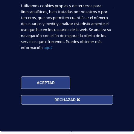
Utilizamos cookies propias y de terceros para
fines analíticos, bien tratadas por nosotros o por
terceros, que nos permiten cuantificar el número
de usuarios y medir y analizar estadísticamente el
Provincia:
uso que hacen los usuarios de la web. Se analiza su
navegación con el fin de mejorar la oferta de los
servicios que ofrecemos. Puedes obtener más
información
aquí
.
Edad:
ACEPTAR
Acepto la
Política de Privacidad
RECHAZAR
EUROCOLLEGE OXFORD ENGLISH INSTITUTE S.L. le
informa que tratará los datos personales que facilite con
la finalidad de gestionar su consulta y darle respuesta.
Puede ejercer sus derechos de protección de datos a
través del e-mail infor@cursosteca.es.