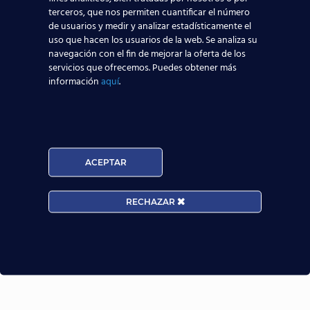
terceros, que nos permiten cuantificar el número
de usuarios y medir y analizar estadísticamente el
uso que hacen los usuarios de la web. Se analiza su
navegación con el fin de mejorar la oferta de los
Edad:
servicios que ofrecemos. Puedes obtener más
información
aquí
.
ACEPTAR
Acepto la
Política de Privacidad
EUROCOLLEGE OXFORD ENGLISH INSTITUTE S.L. le
informa que tratará los datos personales que facilite con
RECHAZAR
la finalidad de gestionar su consulta y darle respuesta.
Puede ejercer sus derechos de protección de datos a
través del e-mail infor@cursosteca.es.
. Para más información, por favor, consulte nuestra
Política de Privacidad
.