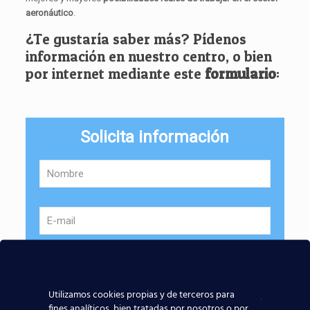
aeronáutico
.
¿Te gustaría saber más? Pídenos
información en nuestro centro, o bien
por internet mediante este
formulario
:
Solicita información
Utilizamos cookies propias y de terceros para
fines analíticos, bien tratadas por nosotros o por
Provincia: