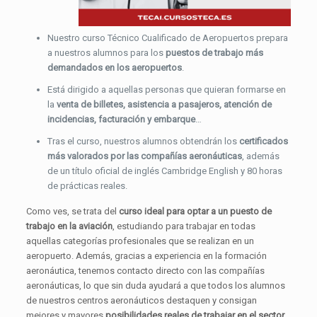
Nuestro curso Técnico Cualificado de Aeropuertos prepara
a nuestros alumnos para los
puestos de trabajo más
demandados en los aeropuertos
.
Está dirigido a aquellas personas que quieran formarse en
la
venta de billetes, asistencia a pasajeros, atención de
incidencias, facturación y embarque
…
Tras el curso, nuestros alumnos obtendrán los
certificados
más valorados por las compañías aeronáuticas
, además
de un título oficial de inglés Cambridge English y 80 horas
de prácticas reales.
Como ves, se trata del
curso ideal para optar a un puesto de
trabajo en la aviación
, estudiando para trabajar en todas
aquellas categorías profesionales que se realizan en un
aeropuerto. Además, gracias a experiencia en la formación
aeronáutica, tenemos contacto directo con las compañías
aeronáuticas, lo que sin duda ayudará a que todos los alumnos
de nuestros centros aeronáuticos destaquen y consigan
mejores y mayores
posibilidades reales de trabajar en el sector