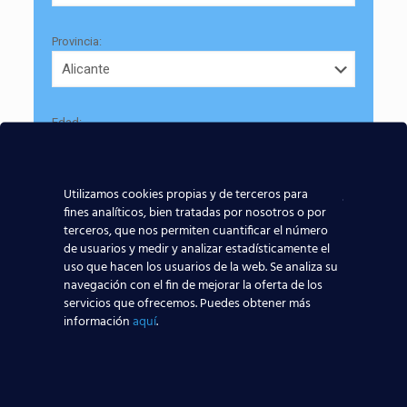
Provincia:
Edad:
Utilizamos cookies propias y de terceros para
fines analíticos, bien tratadas por nosotros o por
terceros, que nos permiten cuantificar el número
de usuarios y medir y analizar estadísticamente el
Acepto la
Política de Privacidad
uso que hacen los usuarios de la web. Se analiza su
navegación con el fin de mejorar la oferta de los
EUROCOLLEGE OXFORD ENGLISH INSTITUTE S.L. le
servicios que ofrecemos. Puedes obtener más
informa que tratará los datos personales que facilite con
información
aquí
.
la finalidad de gestionar su consulta y darle respuesta.
Puede ejercer sus derechos de protección de datos a
través del e-mail infor@cursosteca.es.
. Para más información, por favor, consulte nuestra
Política de Privacidad
.