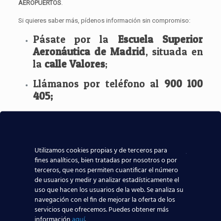
AEROPUERTOS
.
Si quieres saber más, pídenos información sin compromiso:
Pásate por la
Escuela Superior
Aeronáutica de Madrid
, situada en
la
calle Valores
;
Llámanos por teléfono al
900 100
405;
O bien, nosotros te resolvemos
nuestras dudas mediante
asesores
online
:
Utilizamos cookies propias y de terceros para
fines analíticos, bien tratadas por nosotros o por
Solicita información
terceros, que nos permiten cuantificar el número
de usuarios y medir y analizar estadísticamente el
uso que hacen los usuarios de la web. Se analiza su
navegación con el fin de mejorar la oferta de los
servicios que ofrecemos. Puedes obtener más
información
aquí
.