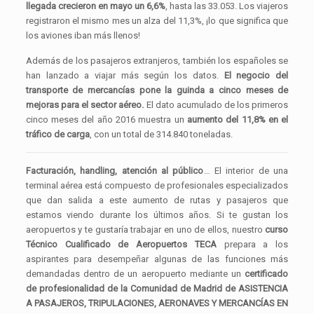
llegada crecieron en mayo un 6,6%
, hasta las 33.053. Los viajeros
registraron el mismo mes un alza del 11,3%, ¡lo que significa que
los aviones iban más llenos!
Además de los pasajeros extranjeros, también los españoles se
han lanzado a viajar más según los datos.
El negocio del
transporte de mercancías pone la guinda a cinco meses de
mejoras para el sector aéreo.
El dato acumulado de los primeros
cinco meses del año 2016 muestra un
aumento del 11,8% en el
tráfico de carga
, con un total de 314.840 toneladas.
Facturación, handling, atención al público
… El interior de una
terminal aérea está compuesto de profesionales especializados
que dan salida a este aumento de rutas y pasajeros que
estamos viendo durante los últimos años. Si te gustan los
aeropuertos y te gustaría trabajar en uno de ellos, nuestro
curso
Técnico Cualificado de Aeropuertos TECA
prepara a los
aspirantes para desempeñar algunas de las funciones más
demandadas dentro de un aeropuerto mediante un
certificado
de profesionalidad de la Comunidad de Madrid de A
SISTENCIA
A PASAJEROS, TRIPULACIONES, AERONAVES Y MERCANCÍAS EN