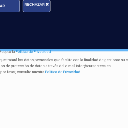
RECHAZAR
AR
Edad:
Acepto la
Política de Privacidad
ratará los datos personales que facilite con la finalidad de gestionar su c
hos de protección de datos a través del e-mail infor@cursosteca.es.
 por favor, consulte nuestra
Política de Privacidad
.