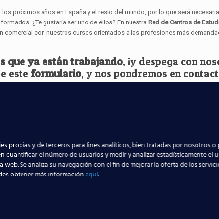
los próximos años en España y el resto del mundo, por lo que será necesaria
formados. ¿Te gustaría ser uno de ellos? En nuestra
Red de Centros de Estud
ión comercial con nuestros cursos orientados a las profesiones más demanda
s que ya están trabajando
, ¡y despega con nos
de este
formulario
, y nos pondremos en contac
icita información
es propias y de terceros para fines analíticos, bien tratadas por nosotros o 
n cuantificar el número de usuarios y medir y analizar estadísticamente el 
la web. Se analiza su navegación con el fin de mejorar la oferta de los servic
des obtener más información
aquí
.