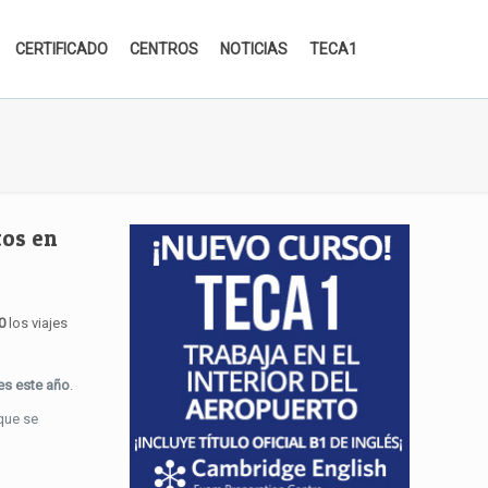
CERTIFICADO
CENTROS
NOTICIAS
TECA1
tos en
0
los viajes
jes este año
.
 que se