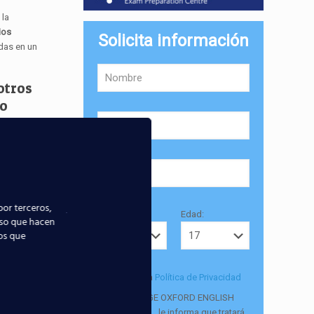
 la
ios
Solicita información
das en un
otros
to
por terceros,
Provincia:
Edad:
uso que hacen
ios que
Acepto la
Política de Privacidad
EUROCOLLEGE OXFORD ENGLISH
INSTITUTE S.L. le informa que tratará