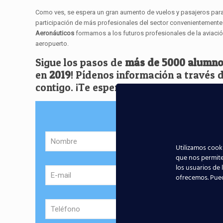
Como ves, se espera un gran aumento de vuelos y pasajeros para 
participación de más profesionales del sector convenientemente 
Aeronáuticos
formamos a los futuros profesionales de la aviac
aeropuerto.
Sigue los pasos de
más de 5000 alumno
en
2019
! Pídenos información a través 
contigo. ¡Te esperamos!
Sol
Utilizamos cooki
que nos permite
los usuarios de 
ofrecemos. Pue