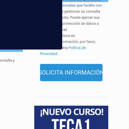
los datos personales que facilite con
la finalidad de gestionar su consulta
y darle respuesta. Puede ejercer sus
derechos de protección de datos a
través del e-mail
infor@cursosteca.es.
. Para más información, por favor,
consulte nuestra
Política de
Privacidad
.
onsulta y