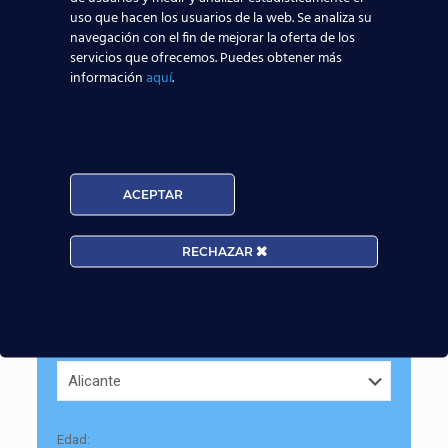
uso que hacen los usuarios de la web. Se analiza su
Si quieres saber más sobre nuestra
formación
, puedes
navegación con el fin de mejorar la oferta de los
contactar con nosotros a través de este
formulario
:
servicios que ofrecemos. Puedes obtener más
información
aquí
.
Solicita información
ACEPTAR
RECHAZAR
Provincia:
Edad: