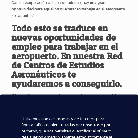
Con la recuperación del sector turístico, hay una
gran
oportunidad para aquellos que buscan trabajar en el aeropuerto
.
¿Te apuntas?
Todo esto se traduce en
nuevas oportunidades de
empleo para trabajar en el
aeropuerto. E
n nuestra
Red
de Centros de Estudios
Aeronáuticos
te
ayudaremos a conseguirlo.
Si estás pensando en orientar tu vida
profesional en el
Sector Aeronáutico
,
sin duda, nuestra
Red de Centros de
Utilizamos cookies propias y de terceros para
Estudios Aeronáuticos
es tu mejor
fines analíticos, bien tratadas por nosotros o por
opción. ¿Vas a dejar volar esta
terceros, que nos permiten cuantificar el número
oportunidad?
de usuarios y medir y analizar estadísticamente el